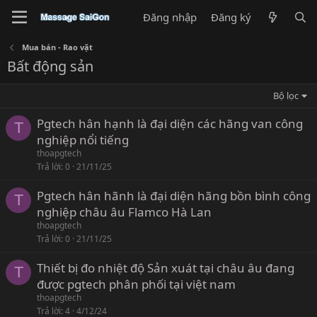
Đăng nhập
Đăng ký
Mua bán - Rao vặt
Bất động sản
Bộ lọc
Pgtech hân hạnh là đại diện các hãng van công
T
nghiệp nổi tiếng
thoapgtech
Trả lời
0
21/11/25
Pgtech hân hãnh là đại diện hãng bồn bình công
T
nghiệp châu âu Flamco Hà Lan
thoapgtech
Trả lời
0
21/11/25
Thiết bị đo nhiệt độ Sản xuát tại châu âu đang
T
được pgtech phân phối tại việt nam
thoapgtech
Trả lời
4
4/12/24