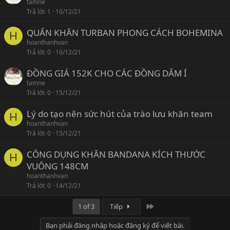
tamne
Trả lời
1
16/12/21
QUẤN KHĂN TURBAN PHONG CÁCH BOHEMINA
H
hoanthanhvan
Trả lời
0
16/12/21
ĐỒNG GIÁ 152K CHO CÁC ĐỒNG DÂM Í
tamne
Trả lời
0
15/12/21
Lý do tạo nên sức hút của trào lưu khăn team
H
hoanthanhvan
Trả lời
0
15/12/21
CÔNG DỤNG KHĂN BANDANA KÍCH THƯỚC
H
VUÔNG 148CM
hoanthanhvan
Trả lời
0
14/12/21
Last
1 of 3
Tiếp
Bạn phải đăng nhập hoặc đăng ký để viết bài.