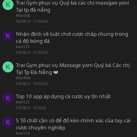
Trai Gym phục vụ Quý bà các chị massgae yoni
K
Tại tp đà nẵng
Khanhds
Trả lời
0
11/10/22
Nhận định về luật chơi cược chấp chung trong
K
cá độ bóng đá
kxixi123
Trả lời
0
11/10/22
Trai Gym phục vụ Massage yoni Quý bà Các chị
K
Tại Tp Đà Nẵng ❤️
Khanhds
Trả lời
0
10/10/22
Top 10 app áp dụng cá cược uy tín nhất
K
kxixi123
Trả lời
0
7/10/22
5 Tố chất cần có để đổ kèo chính xác của tay cái
K
cược chuyên nghiệp
kxixi123