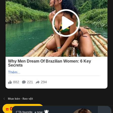
Mua bán - Rao vặt
078.527.1111
☎️
Tiếng Việt (VN)