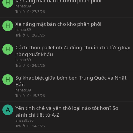
Xe nâng mặt bàn cho kho phân phối
H
hanatc89
Trả lời
0
27/5/26
Xe nâng mặt bàn cho kho phân phối
H
hanatc89
Trả lời
0
26/5/26
Cách chọn pallet nhựa đúng chuẩn cho từng loại
H
hàng xuất khẩu
hanatc89
Trả lời
0
24/5/26
Sự khác biệt giữa bơm ben Trung Quốc và Nhật
H
Bản
hanatc89
Trả lời
0
15/5/26
Yến tinh chế và yến thô loại nào tốt hơn? So
A
sánh chi tiết từ A-Z
anass9590
Trả lời
0
14/5/26