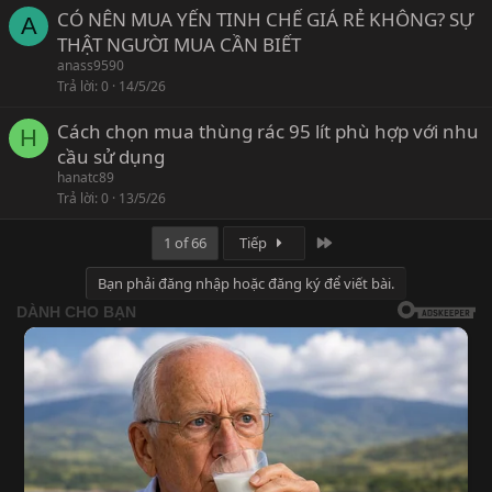
CÓ NÊN MUA YẾN TINH CHẾ GIÁ RẺ KHÔNG? SỰ
A
THẬT NGƯỜI MUA CẦN BIẾT
anass9590
Trả lời
0
14/5/26
Cách chọn mua thùng rác 95 lít phù hợp với nhu
H
cầu sử dụng
hanatc89
Trả lời
0
13/5/26
Last
1 of 66
Tiếp
Bạn phải đăng nhập hoặc đăng ký để viết bài.