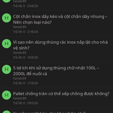
hanatc89
Trả lời
0
23/6/26
Cột chắn inox dây kéo và cột chắn dây nhung –
H
Nên chọn loại nào?
hanatc89
Trả lời
0
21/6/26
Vì sao nên dùng thùng rác inox nắp lật cho nhà
H
vệ sinh?
hanatc89
Trả lời
0
18/6/26
5 lợi ích khi sử dụng thùng chữ nhật 100L –
H
2000L để nuôi cá
hanatc89
Trả lời
0
17/6/26
Pallet chống tràn có thể xếp chồng được không?
H
hanatc89
Trả lời
0
29/5/26