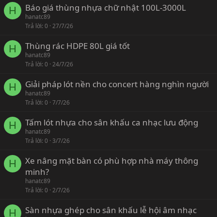
Báo giá thùng nhựa chữ nhật 100L-3000L
H
hanatc89
Trả lời
0
27/7/26
Thùng rác HDPE 80L giá tốt
H
hanatc89
Trả lời
0
24/7/26
Giải pháp lót nền cho concert hàng nghìn người
H
hanatc89
Trả lời
0
7/7/26
Tấm lót nhựa cho sân khấu ca nhạc lưu động
H
hanatc89
Trả lời
0
3/7/26
Xe nâng mặt bàn có phù hợp nhà máy thông
H
minh?
hanatc89
Trả lời
0
2/7/26
Sàn nhựa ghép cho sân khấu lễ hội âm nhạc
H