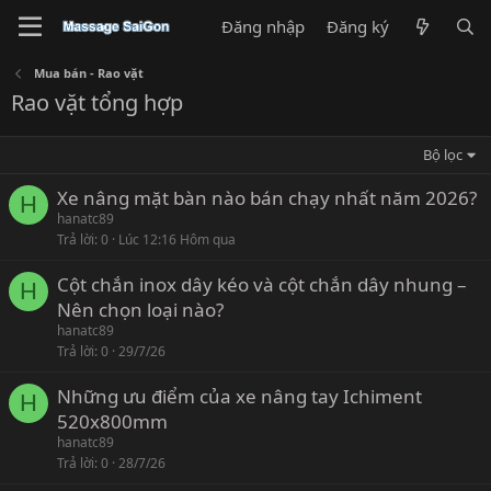
Đăng nhập
Đăng ký
Mua bán - Rao vặt
Rao vặt tổng hợp
Bộ lọc
Xe nâng mặt bàn nào bán chạy nhất năm 2026?
H
hanatc89
Trả lời
0
Lúc 12:16 Hôm qua
Cột chắn inox dây kéo và cột chắn dây nhung –
H
Nên chọn loại nào?
hanatc89
Trả lời
0
29/7/26
Những ưu điểm của xe nâng tay Ichiment
H
520x800mm
hanatc89
Trả lời
0
28/7/26