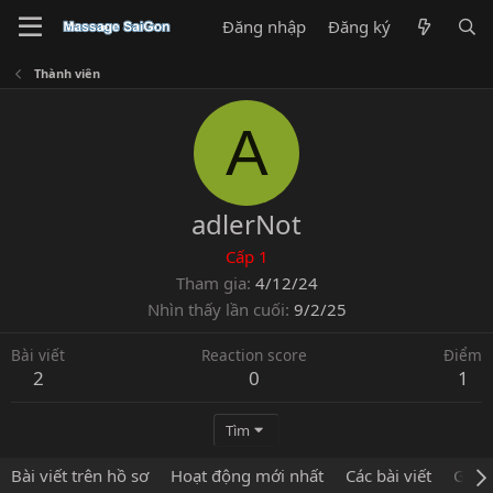
Đăng nhập
Đăng ký
Thành viên
A
adlerNot
Cấp 1
Tham gia
4/12/24
Nhìn thấy lần cuối
9/2/25
Bài viết
Reaction score
Điểm
2
0
1
Tìm
Bài viết trên hồ sơ
Hoạt động mới nhất
Các bài viết
Giới 