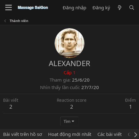
Đăng nhập
Đăng ký
Thành viên
ALEXANDER
Cấp 1
Tham gia
25/6/20
Nhìn thấy lần cuối
27/7/20
Bài viết
Reaction score
Điểm
2
2
1
Tìm
Bài viết trên hồ sơ
Hoạt động mới nhất
Các bài viết
Giới 