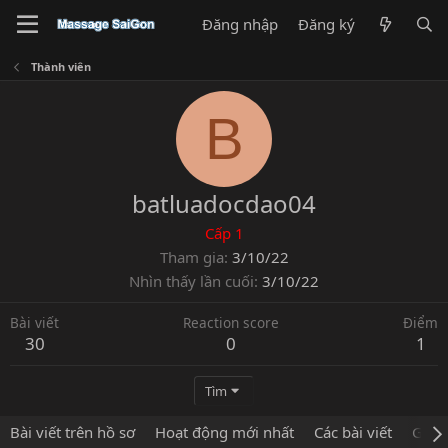
Đăng nhập
Đăng ký
Thành viên
B
batluadocdao04
Cấp 1
Tham gia
3/10/22
Nhìn thấy lần cuối
3/10/22
Bài viết
Reaction score
Điểm
30
0
1
Tìm
Bài viết trên hồ sơ
Hoạt động mới nhất
Các bài viết
Giới 