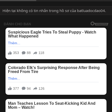
Hiện tại không có tin nhắn trong hồ sơ của batluadocdao04.