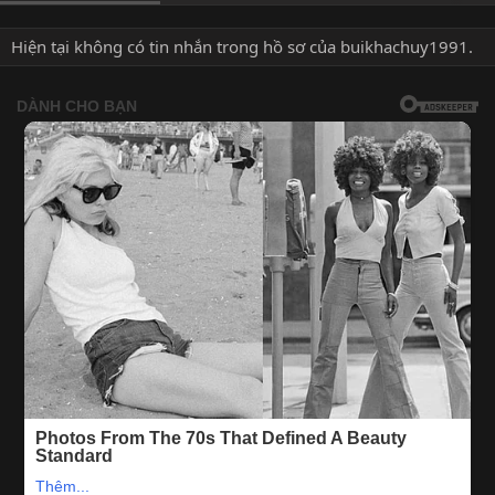
Hiện tại không có tin nhắn trong hồ sơ của buikhachuy1991.