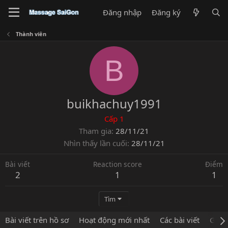
Đăng nhập
Đăng ký
Thành viên
B
buikhachuy1991
Cấp 1
Tham gia
28/11/21
Nhìn thấy lần cuối
28/11/21
Bài viết
Reaction score
Điểm
2
1
1
Tìm
Bài viết trên hồ sơ
Hoạt động mới nhất
Các bài viết
Giới 