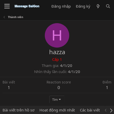
Đăng nhập
Đăng ký
Thành viên
H
hazza
Cấp 1
Tham gia
4/1/20
Nhìn thấy lần cuối
4/1/20
Bài viết
Reaction score
Điểm
1
0
1
Tìm
Bài viết trên hồ sơ
Hoạt động mới nhất
Các bài viết
Giới 