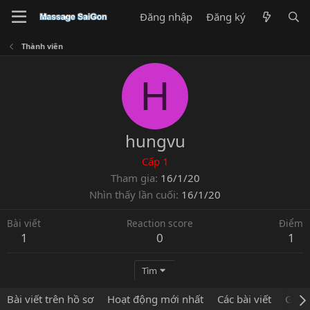
Đăng nhập
Đăng ký
Thành viên
H
hungvu
Cấp 1
Tham gia
16/1/20
Nhìn thấy lần cuối
16/1/20
Bài viết
Reaction score
Điểm
1
0
1
Tìm
Bài viết trên hồ sơ
Hoạt động mới nhất
Các bài viết
Giới 