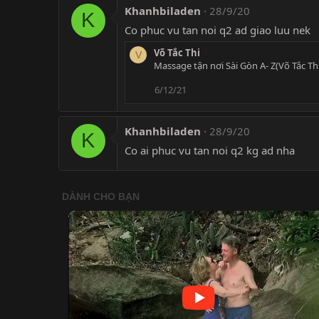
Khanhbiladen
28/9/20
K
Co phuc vu tan noi q2 ad giao luu nek
Võ Tắc Thi
V
Massage tận nơi Sài Gòn A- Z(Võ Tắc Th
6/12/21
Khanhbiladen
28/9/20
K
Co ai phuc vu tan noi q2 kg ad nha