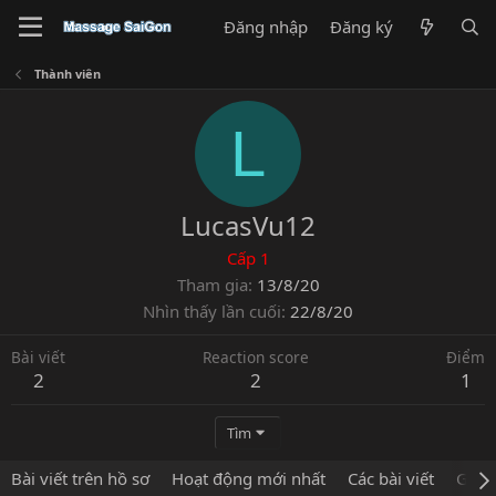
Đăng nhập
Đăng ký
Thành viên
L
LucasVu12
Cấp 1
Tham gia
13/8/20
Nhìn thấy lần cuối
22/8/20
Bài viết
Reaction score
Điểm
2
2
1
Tìm
Bài viết trên hồ sơ
Hoạt động mới nhất
Các bài viết
Giới 