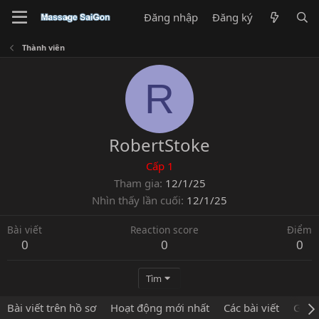
Đăng nhập
Đăng ký
Thành viên
R
RobertStoke
Cấp 1
Tham gia
12/1/25
Nhìn thấy lần cuối
12/1/25
Bài viết
Reaction score
Điểm
0
0
0
Tìm
Bài viết trên hồ sơ
Hoạt động mới nhất
Các bài viết
Giới 