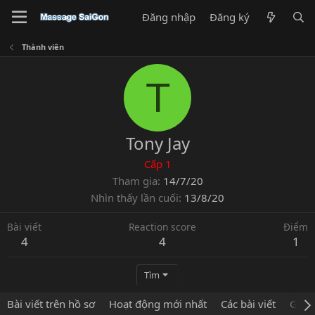
Đăng nhập
Đăng ký
Thành viên
T
Tony Jay
Cấp 1
Tham gia
14/7/20
Nhìn thấy lần cuối
13/8/20
Bài viết
Reaction score
Điểm
4
4
1
Tìm
Bài viết trên hồ sơ
Hoạt động mới nhất
Các bài viết
Giới 