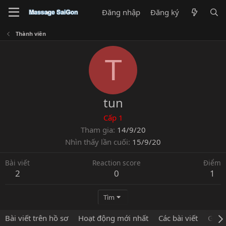
Đăng nhập
Đăng ký
Thành viên
T
tun
Cấp 1
Tham gia
14/9/20
Nhìn thấy lần cuối
15/9/20
Bài viết
Reaction score
Điểm
2
0
1
Tìm
Bài viết trên hồ sơ
Hoạt động mới nhất
Các bài viết
Giới 