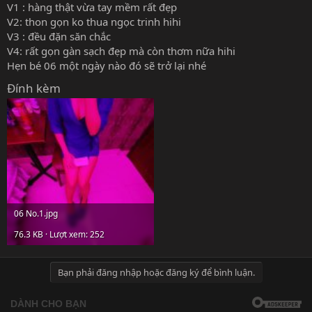
V1 : hàng thật vừa tay mềm rất đẹp
V2: thon gọn ko thua ngọc trinh hihi
V3 : đều đặn săn chắc
V4: rất gọn gàn sạch đẹp mà còn thơm nữa hihi
Hẹn bé 06 một ngày nào đó sẽ trở lại nhé
Đính kèm
06 No.1.jpg
76.3 KB · Lượt xem: 252
Bạn phải đăng nhập hoặc đăng ký để bình luận.