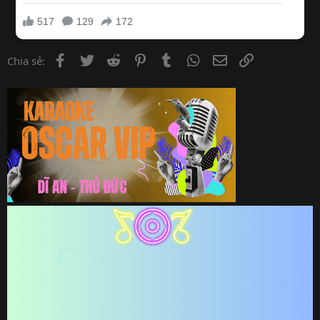
Facebook
Twitter
Reddit
Pinterest
Tumblr
WhatsApp
Email
Link
Chia sẻ: