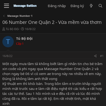
Đăng nhập
Đăng ký
Massage Number 1
06 Number One Quận 2 - Vừa mềm vừa thơm
T
N
Tú Bộ Đội
16/8/22
h
g
r
à
Tú Bộ Đội
T
e
y
Cấp 1
a
g
d
ử
s
i
16/8/22
#1
t
a
Một ngày mưa tầm tả không biết làm gì nhắn tin cho bé trâm
r
xin code và phi ngay qua Massage Number One Quận 2 và
t
chọn ngay bé 06 vì có xem ae trong này rw nhiều về em này.
e
Đúng là không làm anh thất vọng
r
Kỹ thuật em thì khỏi bàn. Trong bồn tắm e trườn khắp người
mình mặt trước sau e làm rất điệu nghệ 69 các kiểu e rất hợp
tác các tư thế. Sau 1 hồi mình và e đều rã rời và lúc đó mình
cũng đã ra. Rồi e tắm lại rất kỹ. Em rất nhiệt tình, mặt khá
xinh