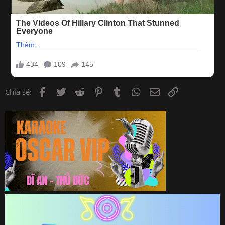
Facebook
Twitter
Reddit
Pinterest
Tumblr
WhatsApp
Email
Link
Chia sẻ: