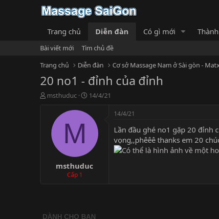
Trang chủ
Diễn đàn
Có gì mới
Thành
Bài viết mới
Tìm chủ đề
Trang chủ
Diễn đàn
Cơ sở Massage Nam ở Sài gòn - Matx
20 no1 - đỉnh của đỉnh
T
N
msthuduc
14/4/21
h
g
r
à
14/4/21
e
y
M
Lần đầu ghé no1 gặp 20 đỉnh c
a
g
d
ử
vọng,,phêêê thanks em 20 chú
s
i
t
msthuduc
a
r
Cấp 1
t
e
r