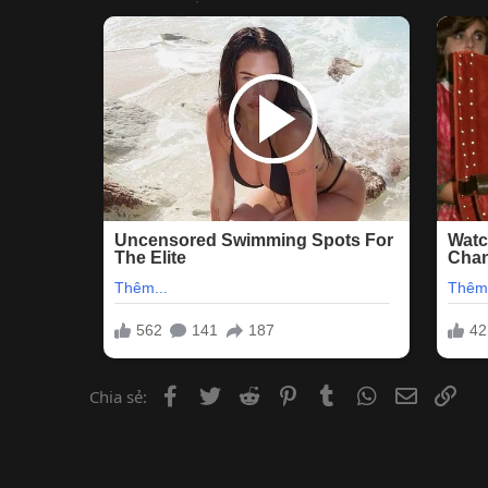
Facebook
Twitter
Reddit
Pinterest
Tumblr
WhatsApp
Email
Lin
Chia sẻ: