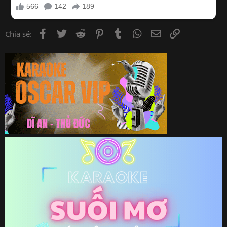
Facebook
Twitter
Reddit
Pinterest
Tumblr
WhatsApp
Email
Link
Chia sẻ: