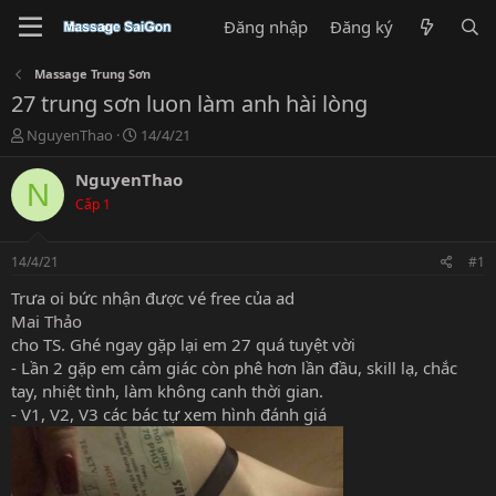
Đăng nhập
Đăng ký
Massage Trung Sơn
27 trung sơn luon làm anh hài lòng
T
N
NguyenThao
14/4/21
h
g
r
à
NguyenThao
N
e
y
Cấp 1
a
g
d
ử
s
i
14/4/21
#1
t
a
Trưa oi bức nhận được vé free của ad
r
Mai Thảo
t
cho TS. Ghé ngay gặp lại em 27 quá tuyệt vời
e
- Lần 2 gặp em cảm giác còn phê hơn lần đầu, skill lạ, chắc
r
tay, nhiệt tình, làm không canh thời gian.
- V1, V2, V3 các bác tự xem hình đánh giá