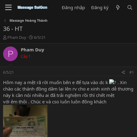
Đăng nhập
Đăng ký
Massage Hoàng Thành
36 - HT
T
N
Pham Duy
6/5/21
h
g
r
à
Pham Duy
P
e
y
Cấp 1
a
g
d
ử
s
i
6/5/21
#1
t
a
Hôm nay a mệt rã rời muốn bên e để tựa vào dc k
. Xin
r
chào các thánh đồng dâm lại lên rv cho e xinh xinh dễ thương
t
này k cần nói nhiều ai đã trải nghiệm rồi thì chết mệt
e
với ẻm thôi . Chúc e và cso luôn luôn đông khách
r