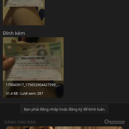
Đính kèm
179043917_175652904427599_6082889661439605629_n.jpg
31.4 KB · Lượt xem: 287
Bạn phải đăng nhập hoặc đăng ký để bình luận.