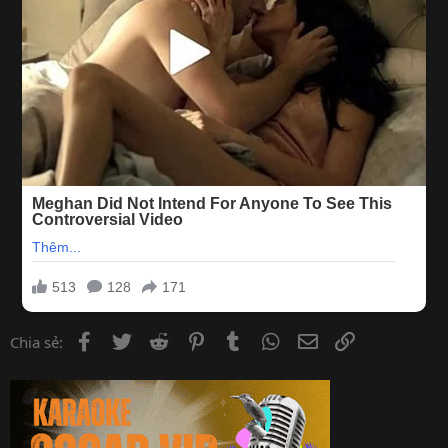
Facebook
Twitter
Reddit
Pinterest
Tumblr
WhatsApp
Email
Link
Chia sẻ: