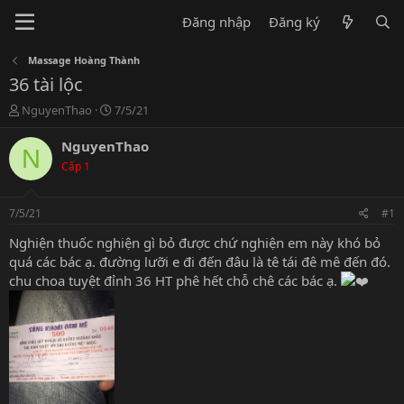
Đăng nhập
Đăng ký
Massage Hoàng Thành
36 tài lộc
T
N
NguyenThao
7/5/21
h
g
r
à
NguyenThao
N
e
y
Cấp 1
a
g
d
ử
s
i
7/5/21
#1
t
a
Nghiện thuốc nghiện gì bỏ được chứ nghiện em này khó bỏ
r
quá các bác ạ. đường lưỡi e đi đến đâu là tê tái đê mê đến đó.
t
chu choa tuyệt đỉnh 36 HT phê hết chỗ chê các bác ạ.
e
r