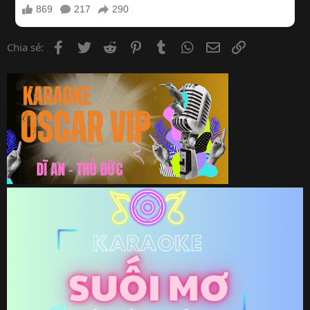
Facebook
Twitter
Reddit
Pinterest
Tumblr
WhatsApp
Email
Link
Chia sẻ: