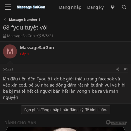
Đăng nhập
Đăng ký
Massage Number 1
68-fyou tuyệt vời
T
N
MassageSaiGon
5/5/21
h
g
r
à
MassageSaiGon
M
e
y
Cấp 1
a
g
d
ử
s
i
5/5/21
#1
t
a
lần đầu tiên đến Fyou 81 dc bé giới thiệu trang facebok và
r
vào xin cod. bé 68 nha ae đồng dâm rất nhiệt tình vui vẻ hihi
t
bé bj mà tê hết cả người bắn hết lên vòng 1 bé ra về mãn
e
nguyện
r
Bạn phải đăng nhập hoặc đăng ký để bình luận.