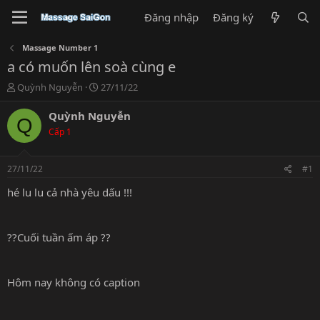
Đăng nhập
Đăng ký
Massage Number 1
a có muốn lên soà cùng e
T
N
Quỳnh Nguyễn
27/11/22
h
g
r
à
Quỳnh Nguyễn
Q
e
y
Cấp 1
a
g
d
ử
s
i
27/11/22
#1
t
a
hé lu lu cả nhà yêu dấu !!!
r
t
e
??Cuối tuần ấm áp ??
r
Hôm nay không có caption