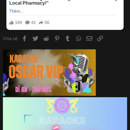
Facebook
Twitter
Reddit
Pinterest
Tumblr
WhatsApp
Email
Link
Chia sẻ: