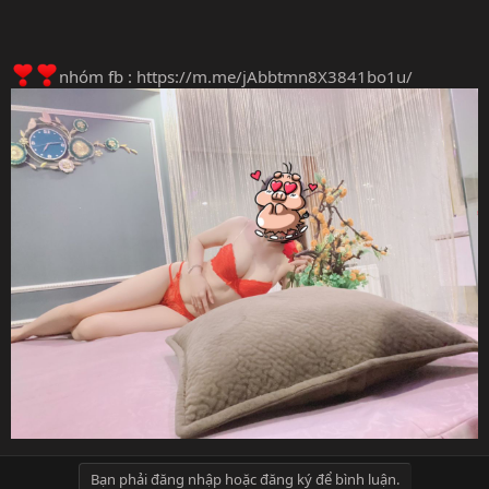
nhóm fb :
https://m.me/jAbbtmn8X3841bo1u/
Bạn phải đăng nhập hoặc đăng ký để bình luận.