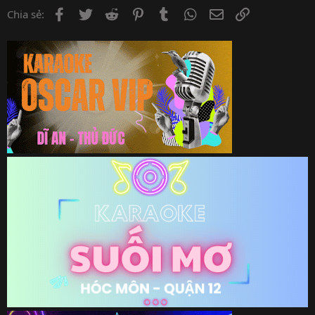
Facebook
Twitter
Reddit
Pinterest
Tumblr
WhatsApp
Email
Link
Chia sẻ: