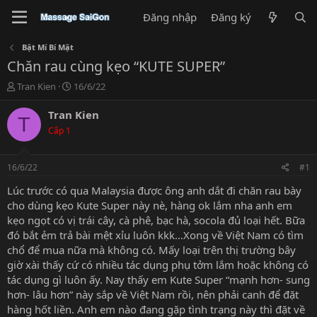
Đăng nhập
Đăng ký
Bật Mí Bí Mật
Chăn rau cùng kẹo “KUTE SUPER”
T
N
Tran Kien
16/6/22
h
g
r
à
Tran Kien
T
e
y
Cấp 1
a
g
d
ử
s
i
16/6/22
#1
t
a
Lúc trước có qua Malaysia được ông anh dắt đi chăn rau bày
r
cho dùng kẹo Kute Super này nè, hàng ok lắm nha anh em
t
kẹo ngọt có vị trái cây, cà phê, bạc hà, socola đủ loại hết. Bữa
e
đó bắt ẻm trả bài mệt xỉu luôn kkk…Xong về Việt Nam có tìm
r
chổ để mua nữa mà không có. Mấy loại trên thị trường bây
giờ xài thấy cứ có nhiều tác dụng phụ tởm lắm hoặc không có
tác dụng gì luôn ấy. Nay thấy em Kute Super “mạnh hơn- sung
hơn- lâu hơn” này sắp về Việt Nam rồi, nên phải canh để đặt
hàng hốt liền. Anh em nào đang gặp tình trạng này thì đặt về