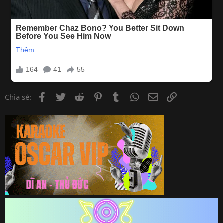
Facebook
Twitter
Reddit
Pinterest
Tumblr
WhatsApp
Email
Link
Chia sẻ: