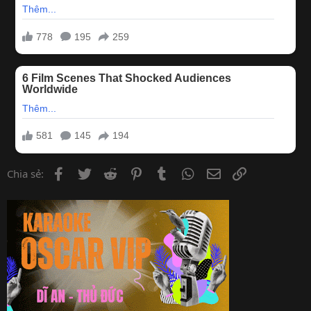
Facebook
Twitter
Reddit
Pinterest
Tumblr
WhatsApp
Email
Link
Chia sẻ: