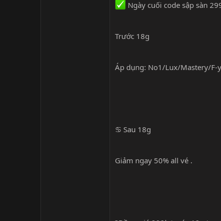
Ngày cuối code sập sàn 29
Trước 18g
Áp dụng: No1/Lux/Mastery/F-y
♋️ Sau 18g
Giảm ngay 50% all vé .