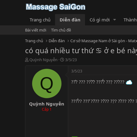
Trang chủ
Diễn đàn
Có gì mới
Thành
Bài viết mới
Tìm chủ đề
Trang chủ
Diễn đàn
Cơ sở Massage Nam ở Sài gòn - Matx
có quá nhiều tư thứ ♋️ ở e bé nà
T
N
Quỳnh Nguyễn
3/5/23
h
g
r
à
3/5/23
e
y
Q
a
g
??̂? ??? ???̛̀? ???̂́? ???̣ ???̀??
d
ử
s
i
t
???̂́?? ???̛ ??́?? ??́?? ??̣? ??̀?? ??̉? 
Quỳnh Nguyễn
a
r
Cấp 1
t
e
r