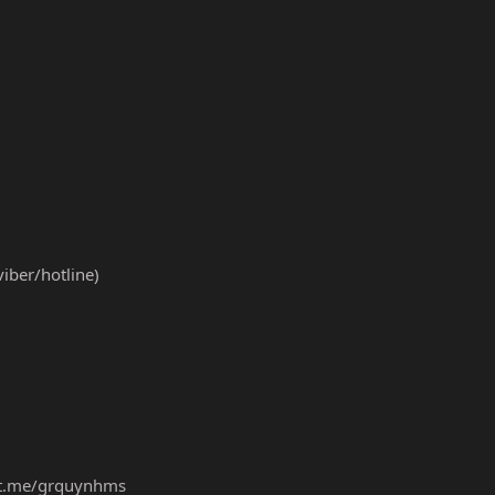
ber/hotline)
/t.me/grquynhms