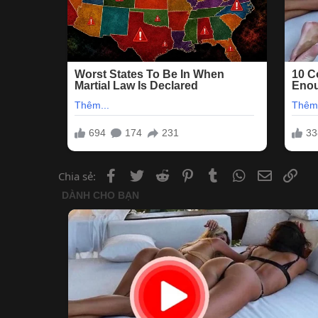
Facebook
Twitter
Reddit
Pinterest
Tumblr
WhatsApp
Email
Lin
Chia sẻ: