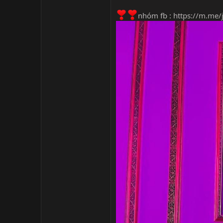
nhóm fb :
https://m.me