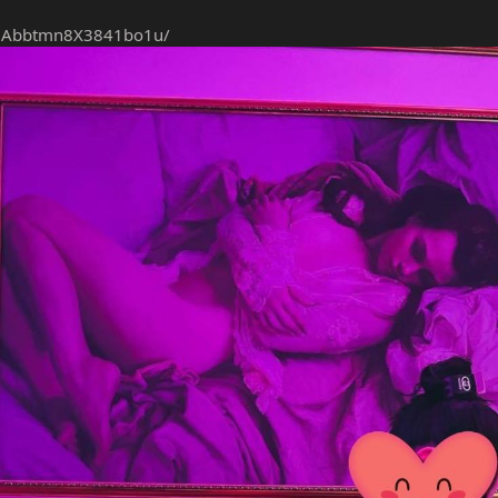
/jAbbtmn8X3841bo1u/