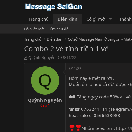
Trang chủ
Diễn đàn
Có gì mới
Thành
Bài viết mới
Tìm chủ đề
Trang chủ
Diễn đàn
Cơ sở Massage Nam ở Sài gòn - Matx
Combo 2 vé tính tiền 1 vé
T
N
Quỳnh Nguyễn
8/11/22
h
g
r
à
8/11/22
e
y
Q
Hôm nay e mệt rã rời ...
a
g
d
ử
Muốn ôm a ngủ cả đời được kh
s
i
t
⛔️⛔️ Tặng ngay code 50% all vé 
Quỳnh Nguyễn
a
r
Cấp 1
☎☎ 0763241111 (Telegram/vi
t
hoặc zalo e :0566638088
e
r
Nhóm telegram:
https:/