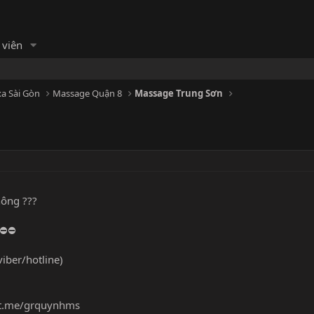
 viên
a Sài Gòn
Massage Quận 8
Massage Trung Sơn
ông ???
⛔️⛔️
ber/hotline)
/t.me/grquynhms