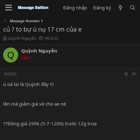
Đăng nhập
Đăng ký
Massage Number 1
củ ? to bự ú nụ 17 cm của e
T
N
Quỳnh Nguyễn
16/3/23
h
g
r
à
Quỳnh Nguyễn
Q
e
y
Cấp 1
a
g
d
ử
s
i
16/3/23
#1
t
a
ú oà lại là Quỳnh đây !!!
r
t
e
lên mã giảm giá vé cho ae nè
r
??Đồng giá 299k (5-7-1200) trước 12g trưa