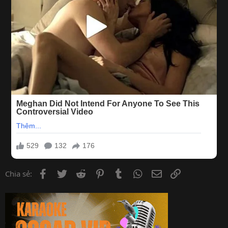
Facebook
Twitter
Reddit
Pinterest
Tumblr
WhatsApp
Email
Link
Chia sẻ: