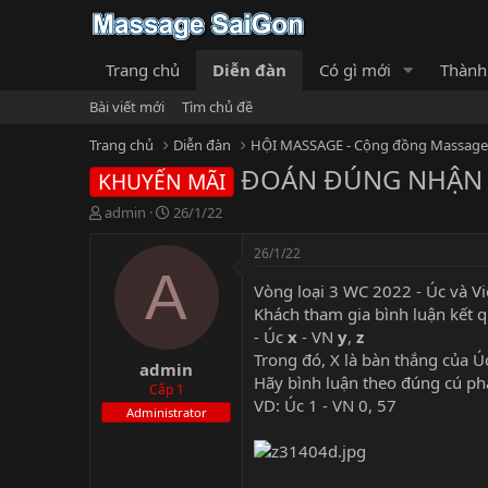
Trang chủ
Diễn đàn
Có gì mới
Thành
Bài viết mới
Tìm chủ đề
Trang chủ
Diễn đàn
ĐOÁN ĐÚNG NHẬN V
KHUYẾN MÃI
T
N
admin
26/1/22
h
g
r
à
26/1/22
e
y
A
a
g
Vòng loại 3 WC 2022 - Úc và V
d
ử
Khách tham gia bình luận kết q
s
i
- Úc
x
- VN
y
,
z
t
Trong đó, X là bàn thắng của Úc
admin
a
Hãy bình luận theo đúng cú ph
r
Cấp 1
VD: Úc 1 - VN 0, 57
t
Administrator
e
r