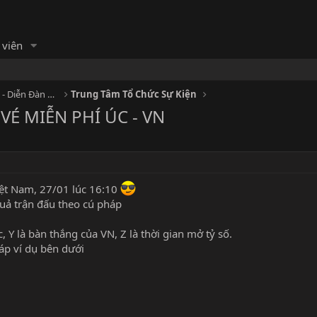
 viên
HỘI MASSAGE - Cộng đồng Massage - Diễn Đàn Matxa
Trung Tâm Tổ Chức Sự Kiện
É MIỄN PHÍ ÚC - VN
iệt Nam, 27/01 lúc 16:10
uả trận đấu theo cú pháp
, Y là bàn thắng của VN, Z là thời gian mở tỷ số.
áp ví dụ bên dưới