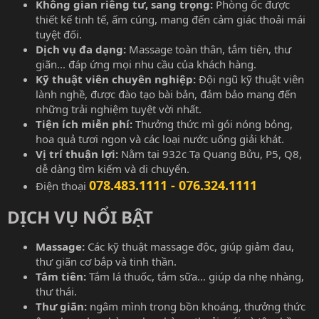
Không gian riêng tư, sang trọng:
Phòng ốc được
thiết kế tinh tế, ấm cúng, mang đến cảm giác thoải mái
tuyệt đối.
Dịch vụ đa dạng:
Massage toàn thân, tắm tiên, thư
giãn... đáp ứng mọi nhu cầu của khách hàng.
Kỹ thuật viên chuyên nghiệp:
Đội ngũ kỹ thuật viên
lành nghề, được đào tạo bài bản, đảm bảo mang đến
những trải nghiệm tuyệt vời nhất.
Tiện ích miễn phí:
Thưởng thức mì gói nóng bỏng,
hoa quả tươi ngon và các loại nước uống giải khát.
Vị trí thuận lợi:
Nằm tại 932c Tạ Quang Bửu, P5, Q8,
dễ dàng tìm kiếm và di chuyển.
078.483.1111 - 076.324.1111
Điện thoại
DỊCH VỤ NỔI BẬT​
Massage:
Các kỹ thuật massage độc, giúp giảm đau,
thư giãn cơ bắp và tinh thần.
Tắm tiên:
Tắm lá thuốc, tắm sữa... giúp da nhẹ nhàng,
thư thái.
Thư giãn:
ngâm mình trong bồn khoáng, thưởng thức