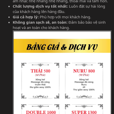
âm nhạc nhẹ nhàng nhẹ nhàng, thoải mái và tâm hồn.
Chất lượng dịch vụ tốt nhất:
Luôn đặt sự hài lòng
của khách hàng lên hàng đầu.
Giá cả hợp lý:
Phù hợp với mọi khách hàng.
Không gian sạch sẽ, an toàn:
Đảm bảo bảo vệ sinh
hoạt và an toàn cho khách hàng.