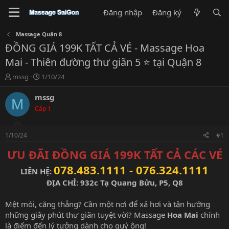
Đăng nhập
Đăng ký
Massage Quận 8
ĐỒNG GIÁ 199K TẤT CẢ VÉ - Massage Hoa
Mai - Thiên đường thư giãn 5 ⭐️ tại Quận 8
T
N
mssg
1/10/24
h
g
r
à
mssg
M
e
y
Cấp 1
a
g
d
ử
s
i
1/10/24
#1
t
a
ƯU ĐÃI ĐỒNG GIÁ 199K TẤT CẢ CÁC VÉ
r
078.483.1111 - 076.324.1111
t
LIÊN HỆ:
e
ĐỊA CHỈ: 932c Tạ Quang Bửu, P5, Q8
r
Mệt mỏi, căng thẳng? Cần một nơi để xả hơi và tận hưởng
những giây phút thư giãn tuyệt vời? Massage
Hoa Mai
chính
là điểm đến lý tưởng dành cho quý ông!