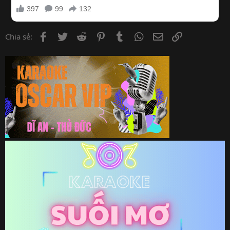
Facebook
Twitter
Reddit
Pinterest
Tumblr
WhatsApp
Email
Link
Chia sẻ: