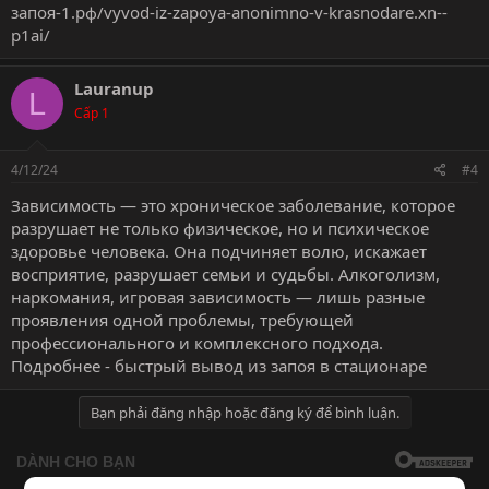
запоя-1.рф/vyvod-iz-zapoya-anonimno-v-krasnodare.xn--
p1ai/
Lauranup
L
Cấp 1
4/12/24
#4
Зависимость — это хроническое заболевание, которое
разрушает не только физическое, но и психическое
здоровье человека. Она подчиняет волю, искажает
восприятие, разрушает семьи и судьбы. Алкоголизм,
наркомания, игровая зависимость — лишь разные
проявления одной проблемы, требующей
профессионального и комплексного подхода.
Подробнее -
быстрый вывод из запоя в стационаре
Bạn phải đăng nhập hoặc đăng ký để bình luận.