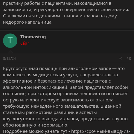
практику работы с пациентами, находящимися в
зависимости, и регулярно совершенствуют свои знания.
Ознакомиться с деталями -
вывод из запоя на дому
недорого капельница
Thomastug
T
Cấp 1
3/12/24
#3
Круглосуточная помощь при алкогольном запое — это
комплексная медицинская услуга, направленная на
эффективное и безопасное лечение пациентов с
алкогольной интоксикацией. Запой представляет собой
состояние, при котором организм человека испытывает
острую или хроническую зависимость от этанола,
требующую немедленного вмешательства. В данной
статье мы рассмотрим различные аспекты
круглосуточного вывода из запоя, предоставляя научно
обоснованную информацию.
Подробнее можно узнать тут -
https://срочный-вывод-из-