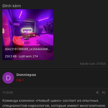
Đính kèm
z6423191388088_ce2664e43b84e3fdd6e57bbd528fe6f5.jpg
250.5 KB · Lượt xem: 274
Sửa lần cuối:
21/3/25
Donniepax
D
Cấp 1
1/12/24
#2
Команда клиники «Новый шанс» состоит из опытных
специалистов-наркологов, которые имеют многолетнюю