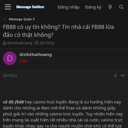
Đăng nhập
Đăng ký
Massage Quận 5
FB88 có uy tín không? Tin nhà cái FB88 lừa
đảo có thật không?
T
N
dinhthaihoang
20/10/22
h
g
r
à
dinhthaihoang
D
e
y
Cấp 1
a
g
d
ử
s
i
20/10/22
#1
t
a
r
t
e
cá độ fb88
hay casino trực tuyến đang là xu hướng hiện nay
r
dành cho những ai đam mê thể thao và dành những giây
phút giải trí vào những casino trực tuyến. Tuy nhiên hiện nay
trên mạng lại xuất hiện rất nhiều nhà cái cá cược, casino trực
tuyến khác nhau gay ra cho người muốn chơi khó có thể lựa