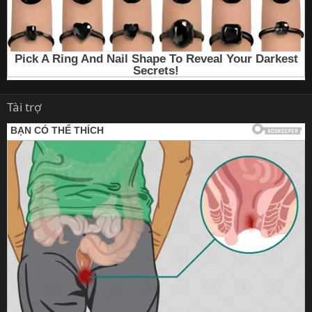
Tài trợ