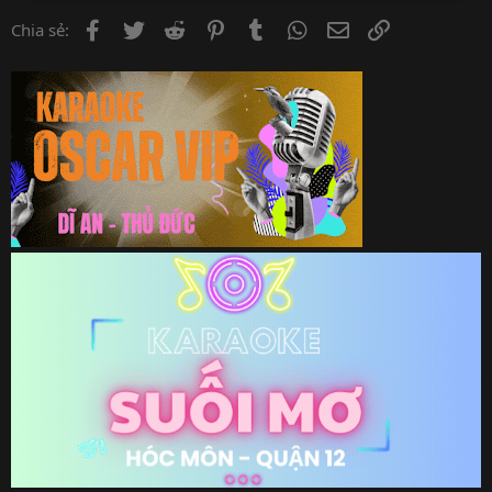
Facebook
Twitter
Reddit
Pinterest
Tumblr
WhatsApp
Email
Link
Chia sẻ: