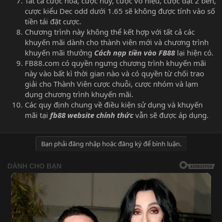
Tất cả cược hòa, cược hủy, cược vô hiệu, cược đặt 2 bên,
cược kiểu Dec odd dưới 1.65 sẽ không được tính vào số
tiền tái đặt cược.
Chương trình này không thể kết hợp với tất cả các
khuyến mãi dành cho thành viên mới và chương trình
khuyến mãi thưởng
Cách nạp tiền vào FB88
lại hiện có.
FB88.com có quyền ngưng chương trình khuyến mãi
này vào bất kì thời gian nào và có quyền từ chối trao
giải cho Thành Viên cược chuỗi, cược nhóm và lạm
dụng chương trình khuyến mãi.
Các quy định chung về điều kiện sử dụng và khuyến
mãi tại
fb88 website chính thức
vẫn sẽ được áp dụng.
Bạn phải đăng nhập hoặc đăng ký để bình luận.