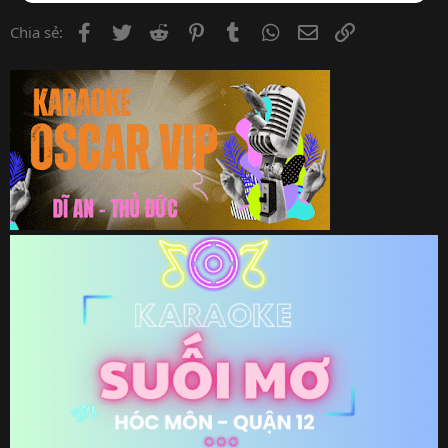
Facebook
Twitter
Reddit
Pinterest
Tumblr
WhatsApp
Email
Link
Chia sẻ: