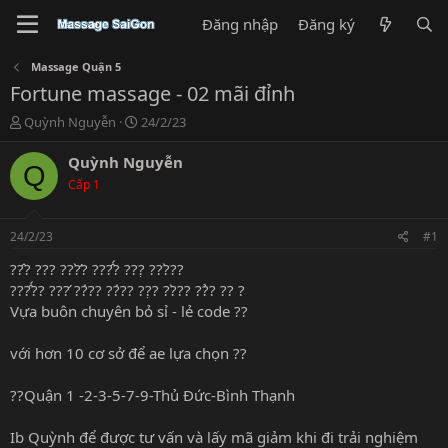
Đăng nhập
Đăng ký
Massage Quận 5
Fortune massage - 02 mãi đỉnh
T
N
Quỳnh Nguyễn
24/2/23
h
g
r
à
Quỳnh Nguyễn
Q
e
y
Cấp 1
a
g
d
ử
s
i
24/2/23
#1
t
a
??̂? ??? ???̛̀? ???̂́? ???̣ ???̀??
r
???̂́?? ???̛ ??́?? ??́?? ??̣? ??̀?? ??̉? ?? ?
t
Vựa buôn chuyên bỏ sỉ - lẻ code ??
e
r
với hơn 10 cơ sở để ae lựa chọn ??
??Quận 1 -2-3-5-7-9-Thủ Đức-Bình Thạnh
Ib Quỳnh để được tư vấn và lấy mã giảm khi đi trải nghiệm