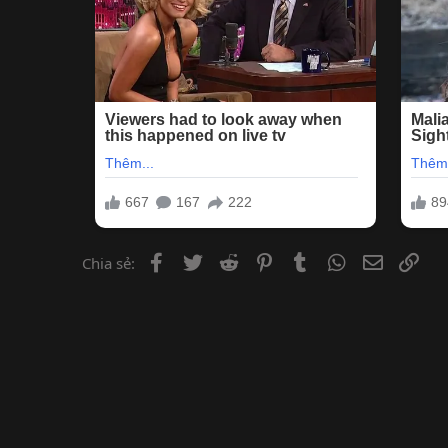
Facebook
Twitter
Reddit
Pinterest
Tumblr
WhatsApp
Email
Lin
Chia sẻ: