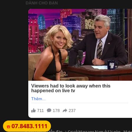
07.8483.1111
☎️
Trang chủ
Diễn đàn
Cơ sở Massage Nam ở Sài gòn - Matx