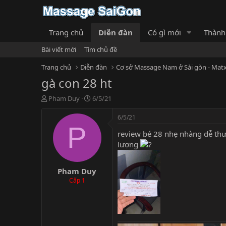
Trang chủ
Diễn đàn
Có gì mới
Thành
Bài viết mới
Tìm chủ đề
Trang chủ
Diễn đàn
Cơ sở Massage Nam ở Sài gòn - Matx
gà con 28 ht
T
N
Pham Duy
6/5/21
h
g
r
à
6/5/21
e
y
P
review bé 28 nhẹ nhàng dễ thươ
a
g
d
ử
lượng
s
i
t
Pham Duy
a
r
Cấp 1
t
e
r