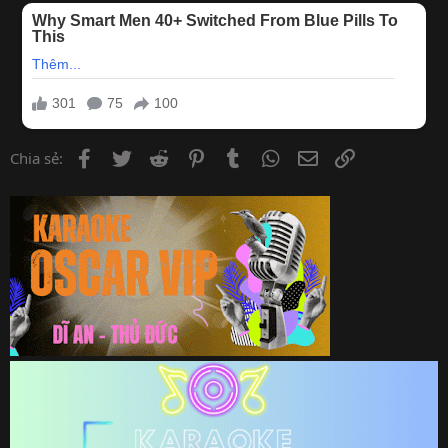
Facebook
Twitter
Reddit
Pinterest
Tumblr
WhatsApp
Email
Link
Chia sẻ: