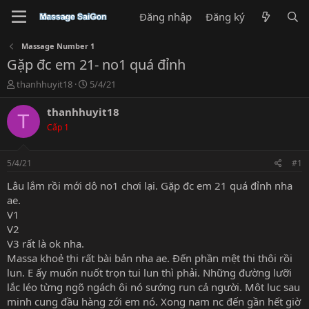
Đăng nhập
Đăng ký
Massage Number 1
Gặp đc em 21- no1 quá đỉnh
T
N
thanhhuyit18
5/4/21
h
g
r
à
thanhhuyit18
T
e
y
Cấp 1
a
g
d
ử
s
i
5/4/21
#1
t
a
Lâu lắm rồi mới dô no1 chơi lại. Gặp đc em 21 quá đỉnh nha
r
ae.
t
V1
e
V2
r
V3 rất là ok nha.
Massa khoẻ thi rất bài bản nha ae. Đến phần mệt thi thôi rồi
lun. E ấy muốn nuốt trọn tui lun thì phải. Những đường lưỡi
lắc léo từng ngõ ngách ôi nó sướng run cả người. Môt luc sau
minh cung đầu hàng zới em nó. Xong nam nc đến gần hết giờ