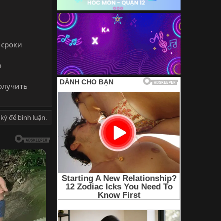
 сроки
о
получить
ký để bình luận.