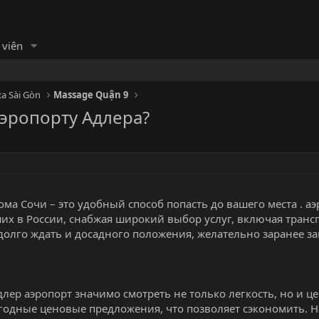
 viên
a Sài Gòn
Massage Quận 9
аэропорту Адлера?
ома Сочи – это удобный способ попасть до вашего места . а
их в России, снабжая широкий выбор услуг, включая транс
долго ждать и досадного положения, желательно заранее за
длер аэропорт
значимо смотреть не только легкость, но и ц
годные ценовые предложения, что позволяет сэкономить. 