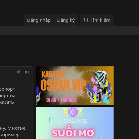
Đăng nhập
Đăng ký
Tìm kiếm
#1
эропорт
порт на
казать
ену. Многие
Например,