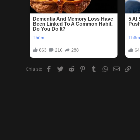
Facebook
Twitter
Reddit
Pinterest
Tumblr
WhatsApp
Email
Lin
Chia sẻ: