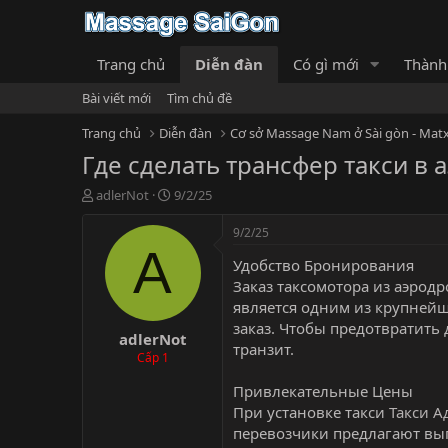
Trang chủ
Diễn đàn
Có gì mới
Thành
Bài viết mới
Tìm chủ đề
Trang chủ
Diễn đàn
Cơ sở Massage Nam ở Sài gòn - Matx
Где сделать трансфер такси в 
T
N
adlerNot
9/2/25
h
g
r
à
9/2/25
e
y
A
Удобство Бронирования
a
g
d
ử
Заказ таксомотора из аэродр
s
i
является одним из крупнейш
t
заказ. Чтобы предотвратить 
adlerNot
a
транзит.
r
Cấp 1
t
Привлекательные Цены
e
r
При установке такси
Такси А
перевозчики предлагают вы