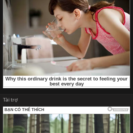
Tài trợ