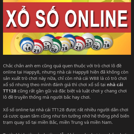
Chắc chắn anh em cũng quá quen thuộc với trò chơi lô đề
online tại Happy8, nhưng nhà cái Happy8 hiện đã không còn
sản xuất trò chơi này nữa, chỉ còn nhà cái W88 là có trò chơi
xổ số nhưng theo mình đánh giá thì chơi xổ sổ tại
nhà cái
TT128
cũng rất gần gũi và đặc biệt và luật chơi y chang chơi
lô đề truyền thống mà người bắc hay chơi.
Xổ số online tại nhà cái TT128 được rất nhiều người dân chơi
cá cược quan tâm cũng như tin tưởng nhờ hệ thống phổ biến
trạm quay số tại miền Bắc, miền Trung và miền Nam.