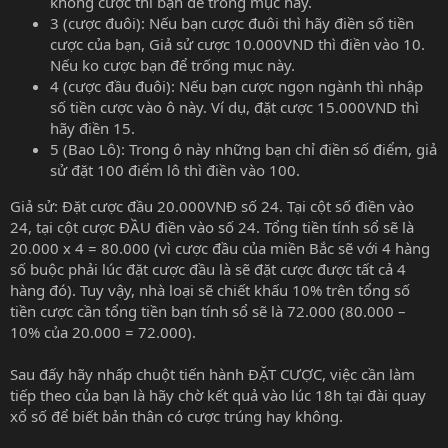
không cược thì bạn để trống mục này.
3 (cược đuôi): Nếu bạn cược đuôi thì hãy điền số tiền
cược của bạn, Giả sử cược 10.000VND thì điền vào 10.
Nếu ko cược bạn để trống mục này.
4 (cược đầu đuôi): Nếu bạn cược ngọn ngành thì nhập
số tiền cược vào ô này. Ví dụ, đặt cược 15.000VND thì
hãy điền 15.
5 (Bao Lô): Trong ô này những bạn chỉ điền số điểm, giả
sử đặt 100 điểm lô thì điền vào 100.
Giả sử: Đặt cược đầu 20.000VNĐ số 24. Tại cột số điền vào
24, tại cột cược ĐẦU điền vào số 24. Tổng tiền tính sổ sẽ là
20.000 x 4 = 80.000 (vì cược đầu của miền Bắc sẽ với 4 hàng
số buộc phải lúc đặt cược đầu là sẽ đặt cược được tất cả 4
hàng đó). Tuy vậy, nhà loại sẽ chiết khấu 10% trên tổng số
tiền cược cần tổng tiền bạn tính sổ sẽ là 72.000 (80.000 –
10% của 20.000 = 72.000).
Sau đấy hãy nhấp chuột tiến hành ĐẶT CƯỢC, việc cần làm
tiếp theo của bạn là hãy chờ kết quả vào lúc 18h tại đài quay
xổ số để biết bản thân có cược trúng hay không.