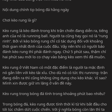
Nội dung chính
tip bóng đá hằng ngày
Chơi kèo rung là gì?
Kèo rung là kèo đánh trong khi trận chiến đang diễn ra, tiếng
anh của nó là running ball. Người ta cũng hay gọi nó là “rung
rinh”. Bởi vì kèo bóng rung chỉ có tác dụng đối với khoảng
thời gian nhất định của cuộc đấu. Vậy nên khi có người bảo
đánh kèo rung thì phải đánh ngay. Chứ 5 phút sau, thậm chí
hai phút sau mới lo co chạy vào bảng kèo xem thì đã muộn.
Kèo rung ở Việt Nam có một đặc điểm là người ta mặc định
nó gắn liền với kèo tài xỉu. Cho dù nó có tức thị running- trận
đang diễn ra thì cũng không ứng dụng cho kèo khác. Vì sao?
Mình xin được giữ im lặng ở vấn đề này.
Kèo rung trong bóng đá tính trong khoảng phút bao nhiêu?
Trong bóng đá, kèo rung được tính thời kì từ khi bắt đầu cho
tới lúc chấm dứt cuộc chiến. Với ý nghĩa bóng còn lăn thì ta