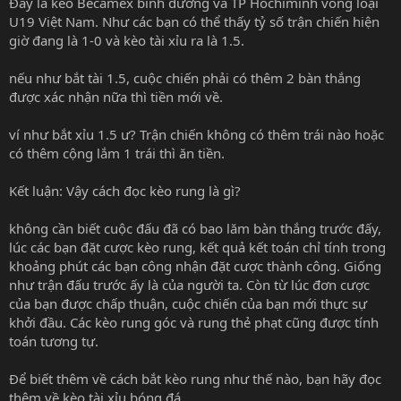
Đây là kèo Becamex bình dương và TP Hochiminh vòng loại
U19 Việt Nam. Như các bạn có thể thấy tỷ số trận chiến hiện
giờ đang là 1-0 và kèo tài xỉu ra là 1.5.
nếu như bắt tài 1.5, cuộc chiến phải có thêm 2 bàn thắng
được xác nhận nữa thì tiền mới về.
ví như bắt xỉu 1.5 ư? Trận chiến không có thêm trái nào hoặc
có thêm cộng lắm 1 trái thì ăn tiền.
Kết luận: Vậy cách đọc kèo rung là gì?
không cần biết cuộc đấu đã có bao lăm bàn thắng trước đấy,
lúc các bạn đặt cược kèo rung, kết quả kết toán chỉ tính trong
khoảng phút các bạn công nhận đặt cược thành công. Giống
như trận đấu trước ấy là của người ta. Còn từ lúc đơn cược
của bạn được chấp thuận, cuộc chiến của bạn mới thực sự
khởi đầu. Các kèo rung góc và rung thẻ phạt cũng được tính
toán tương tự.
Để biết thêm về cách bắt kèo rung như thế nào, bạn hãy đọc
thêm về kèo tài xỉu bóng đá