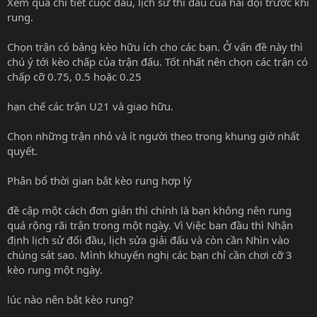
Xem qua chi tiết cuộc đấu, lịch sử thi đấu của hai đội trước khi
rung.
Chọn trận có bảng kèo hữu ích cho các bạn. Ở vấn đề này thì
chú ý tới kèo chấp của trận đấu. Tốt nhất nên chọn các trận có
chấp cỡ 0.75, 0.5 hoặc 0.25
hạn chế các trận U21 và giao hữu.
Chọn những trận nhỏ và ít người theo trong khung giờ nhất
quyết.
Phân bổ thời gian bắt kèo rung hợp lý
đề cập một cách đơn giản thì chính là bạn không nên rung
quá rộng rãi trận trong một ngày. Vì Việc ban đầu thì Nhận
định lịch sử đối đầu, lịch sửa giải đấu và còn cần Nhìn vào
chúng sát sao. Mình khuyến nghị các bạn chỉ cần chơi cỡ 3
kèo rung một ngày.
lúc nào nên bắt kèo rung?