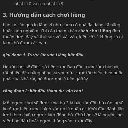
nhất là 0 và cao nhất là 9
3. Hướng dẫn cách chơi liêng
bạn ko cần quá lo lắng ví như chưa có quá đa dạng kỹ năng
hoặc kinh nghiệm. Chỉ cần tham khảo
cách chơi liêng
đơn
thuần dưới đây và thử sức với vài ván, kiên cố sẽ không có gì
làm khó được các bạn.
giai đoạn 1: Trước lúc ván Liêng bắt đầu
Người chơi sẽ đặt 1 số tiền cược Ban đầu trước lúc chia bài,
rất nhiều đều bằng nhau và với mức cược tối thiểu theo buộc
phải của Nhà cái, nó được gọi là tiền gà/tẩy.
công đoạn 2: bắt đầu tham dự ván chơi
Mỗi người chơi sẽ được chia bộ 3 lá bài, các đối thủ còn lại sẽ
ko được biết trước chính xác nó là quân gì. Khởi đầu đánh lần
lượt theo chiều ngược kim đồng hồ. Chủ bàn sẽ là người chơi
Việc ban đầu hoặc người thắng ván trước đấy.