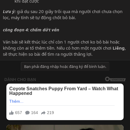
khi đặt cược
Lưu ý:
giả dụ sau 20 giây trôi qua mà người chơi chưa chọn
lọc, máy tính sẽ tự động chốt bỏ bài.
công đoạn 4: chấm dứt ván
Ván bài sẽ kết thúc lúc chỉ còn 1 người chơi ko bỏ bài hoặc
không còn ai tố thêm tiền. Nếu có hơn một người chơi
Liêng
,
sẽ thực hiện so bài để tìm ra người thắng lợi.
Bạn phải đăng nhập hoặc đăng ký để bình luận.