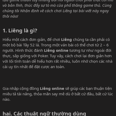
và bản lĩnh, thúc đẩy sự tò mò của phổ thông game thủ. Cùng
chúng tôi Nhận định về cách chơi Liêng tại bài viết này ngay
thôi nào!
1. Liêng là gì?
Hiểu một cách đơn giản, để chơi
Liêng
chúng ta cần phải có
một bộ bài Tây 52 lá. Trong một ván bài có thể chơi từ 2 – 6
người. Hình thức đánh
Liêng online
tương tự như ngoài đời
thực, sắp giống với Poker. Tuy vậy, cách chơi lại đơn giản hơn
với lối tính toán dễ hiểu hơn rất nhiều, luôn nhớ chọn các
nhà
cái uy tín nhất
để đặt cược an toàn.
Gia nhập cộng đồng
Liêng online
sẽ giúp các bạn thuận tiện
miêu tả tài năng, thỏa mãn say mê dù ở bất cứ đâu, bất cứ lúc
nào.
hai. Các thuật ngữ thường dùng