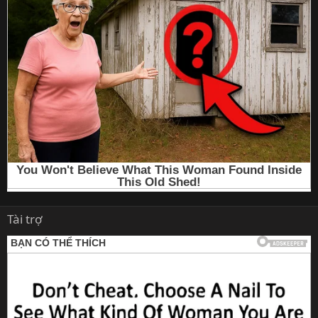
Tài trợ