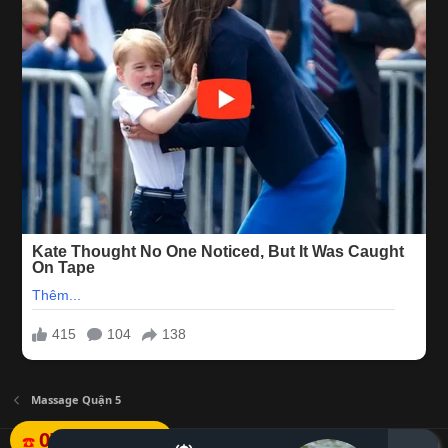
Massage Quận 5
07.8483.1111
☎️
Tiếng Việt (VN)