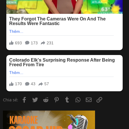
Facebook
Twitter
Reddit
Pinterest
Tumblr
WhatsApp
Email
Link
Chia sẻ: