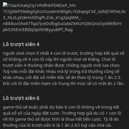
Lô trượt xiên 4
người chơi chọn ít nhất 4 con lô trượt, trường hợp kết quả xổ
số không về 4 con lô này thì người chơi sẽ thắng. Chơi lô
trượt xiên 4 thường nhận được những người mới lựa chọn.
Tuỳ vào mỗi đài khác nhau mà tỷ trọng trả thưởng cũng sẽ
khác nhau, với đài xổ miền Bắc sẽ ăn theo tỷ trọng 1 ăn 2.5.
Đối với lô đài miền Nam và Trung thì mức sẽ có một ăn 2 lần.
Lô trượt xiên 6
game thủ sẽ buộc phải dự báo 6 con lô không về trong kết
quả xổ số của ngày đặt cược. Trường hợp giả dụ có 1 con lô
về thì game thủ sẽ được tính là thua hết tiền cược. Tỷ lệ ăn
thưởng của lô trượt xiên 6 là 1 ăn 2.63 tuỳ vào nhà cái.