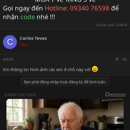
Gọi ngay đến
Hotline: 09340 76598
để
nhận
code
nhé !!!
Sửa lần cuối:
27/8/20
Carlos Tevez
C
Cấp 1
6/9/20
#2
Xin thông tin hình ảnh các em ở chỗ này với
Bạn phải đăng nhập hoặc đăng ký để bình luận.