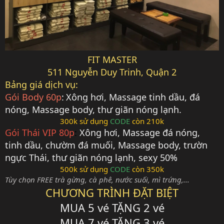
FIT MASTER
511 Nguyễn Duy Trinh, Quận 2
Bảng giá dịch vụ:
Gói Body 60p
:
Xông hơi, Massage tinh dầu, đá
nóng, Massage body, thư giãn nóng lạnh.
300k sử dụng
CODE
còn 210k
Gói Thái VIP 80p
:
Xông hơi, Massage đá nóng,
tinh dầu, chườm đá muối, Massage body, trườn
ngực Thái, thư giãn nóng lạnh, sexy 50%
500k sử dụng
CODE
còn 350k
Tùy chọn FREE trà gừng, cà phê, nước suối, mì trứng,...
CHƯƠNG TRÌNH ĐẶT BIỆT
MUA 5 vé TẶNG 2 vé
MUA 7 vé TẶNG 3 vé