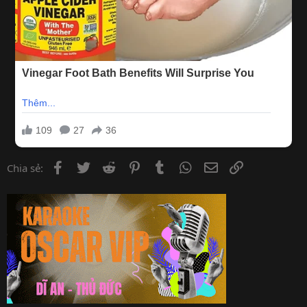
Facebook
Twitter
Reddit
Pinterest
Tumblr
WhatsApp
Email
Link
Chia sẻ: