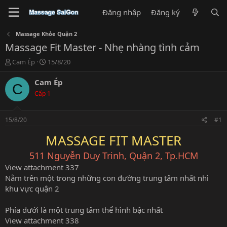
Đăng nhập
Đăng ký
Massage Khỏe Quận 2
Massage Fit Master - Nhẹ nhàng tình cảm
T
N
Cam Ép
15/8/20
h
g
r
à
Cam Ép
C
e
y
Cấp 1
a
g
d
ử
s
i
15/8/20
#1
t
a
MASSAGE FIT MASTER
r
t
511 Nguyễn Duy Trinh, Quận 2, Tp.HCM
e
View attachment 337
r
Nằm trên một trong những con đường trung tâm nhất nhì
khu vực quận 2
Phía dưới là một trung tâm thể hình bậc nhất
View attachment 338