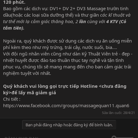
120 phút.
Bao gồm các dịch vụ: DV1+ DV 2+ DV3 Massage trườn tinh
dầu(hoặc các loại sữa dưỡng thể) và thư giãn
các kĩ thuật và
tư thế mới lạ cảm giác thăng hoa, 2
lần
cùng với
4 KTV
(Có
tắm tiên).
Ngoài ra, quý khách được sử dụng các dịch vụ ăn uống miễn
phí kèm theo như mỳ trứng, trái cây, nước suối, bia....
Với đội ngũ nhân viên cũng như dàn Kỷ Thuật Viên trẻ - đẹp -
nhiệt huyết được đào tạo thuần thục tay nghề và tận tình
phục vụ, chúng tôi sẽ mang mang đến cho bạn cảm giác trải
nghiệm tuyệt vời nhất.
Quý khách vui lòng gọi trực tiếp Hotline <chưa đăng
ký>để lấy mã giảm giá
Chi tiết :
https://www.facebook.com/groups/massagequan11.quan6
Sửa lần cuối:
28/4/21
Bạn phải đăng nhập hoặc đăng ký để bình luận.