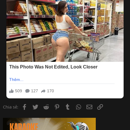
Facebook
Twitter
Reddit
Pinterest
Tumblr
WhatsApp
Email
Link
Chia sẻ: