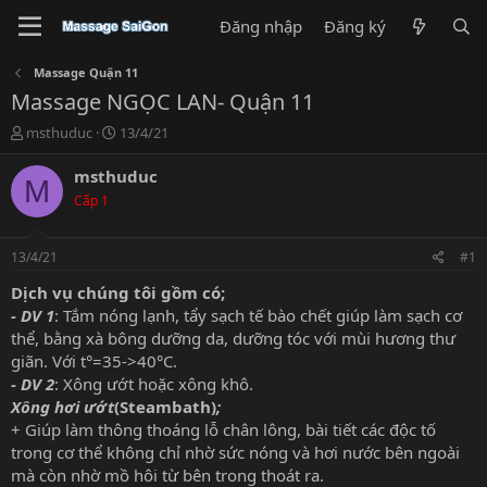
Đăng nhập
Đăng ký
Massage Quận 11
Massage NGỌC LAN- Quận 11
T
N
msthuduc
13/4/21
h
g
r
à
msthuduc
M
e
y
Cấp 1
a
g
d
ử
s
i
13/4/21
#1
t
a
Dịch vụ chúng tôi gồm có;
r
- DV 1
: Tắm nóng lạnh, tẩy sạch tế bào chết giúp làm sạch cơ
t
thể, bằng xà bông dưỡng da, dưỡng tóc với mùi hương thư
e
giãn. Với t°=35->40°C.
r
- DV 2
: Xông ướt hoặc xông khô.
Xông hơi ướt
(Steambath)
;
+ Giúp làm thông thoáng lỗ chân lông, bài tiết các độc tố
trong cơ thể không chỉ nhờ sức nóng và hơi nước bên ngoài
mà còn nhờ mồ hôi từ bên trong thoát ra.