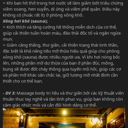
+ Khi bạn hít thở trong hơi nước sẽ làm giảm bớt triệu chứng
viêm xoang, hen suyễn, dị ứng và viêm phế quản. Điều này
không có (hoặc rất ít) ở phòng xông khô.
Xông hơi khô
(sauna);
+ Kích thích và tăng cường hệ thống miễn dịch của cơ thể,
giúp cải thiện tuần hoàn máu, đào thải độc tố và ngăn ngừa
mụn.
+ Giảm căng thẳng, thư giãn, cải thiện trạng thái tinh thần,
đặc biệt là khả năng tiêu mỡ thừa hiệu quả giúp cho phòng
xông khô (sauna) được nhiều người ưa. Vì khi hơi nóng bốc
lên, những phần mỡ dư thừa của bạn ở phần đùi, mông,
bụng sẽ được đốt cháy thông qua tuyến mồ hôi, giúp các cơ
và phần mỡ khác săn chắc lại, giữ lượng mỡ nhất định cần
thiết cho cơ thể bạn.
- DV 3:
Massage body trị liệu và thư giãn bởi các kỹ thuật viên
thuần thục tay nghề và tận tình phục vụ, giúp bạn không còn
cảm giác nhức mỏi và cân đối hình dáng cơ thể.