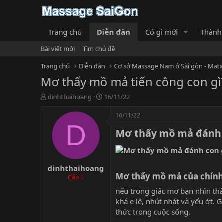
Trang chủ
Diễn đàn
Có gì mới
Thành
Bài viết mới
Tìm chủ đề
Trang chủ
Diễn đàn
Cơ sở Massage Nam ở Sài gòn - Matx
Mơ thấy mồ mả tiến công con g
T
N
dinhthaihoang
16/11/22
h
g
r
à
16/11/22
e
y
D
Mơ thấy mồ mả đánh 
a
g
d
ử
s
i
t
dinhthaihoang
a
Mơ thấy mồ mả của chính 
r
Cấp 1
t
nếu trong giấc mơ bạn nhìn th
e
khá e lệ, nhút nhát và yếu ớt.
r
thức trong cuộc sống.