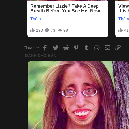
Facebook
Twitter
Reddit
Pinterest
Tumblr
WhatsApp
Email
Lin
Chia sẻ: