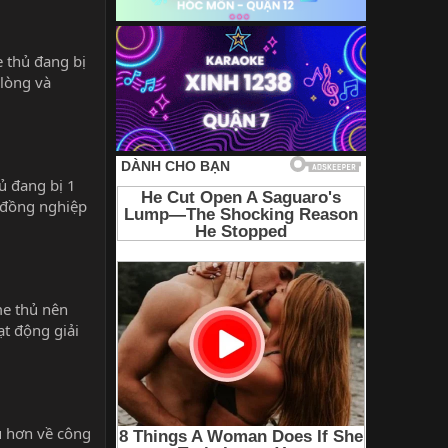
 thủ đang bị
 lòng và
ủ đang bị 1
à đồng nghiệp
me thủ nên
ạt động giải
u hơn về công