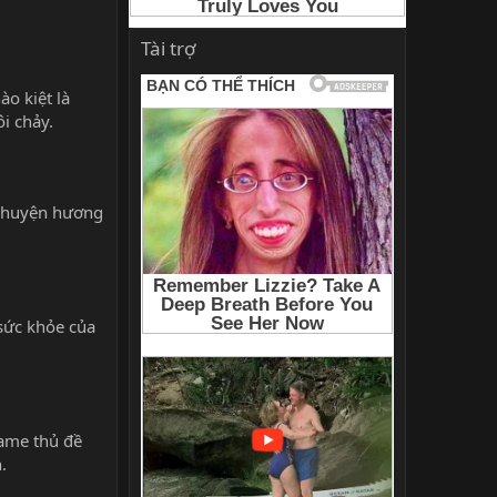
Tài trợ
o kiệt là
i chảy.
 chuyện hương
sức khỏe của
game thủ đề
.