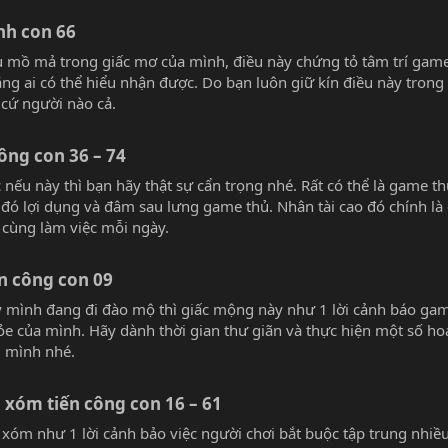
nh con 66
ều mồ mả trong giấc mơ của mình, điều này chứng tỏ tâm trí game
g ai có thể hiểu nhận được. Do bạn luôn giữ kín điều này trong
cứ người nào cả.
ông con 36 – 74
ếu này thì bạn hãy thật sự cẩn trọng nhé. Rất có thể là game th
 đó lợi dụng và đâm sau lưng game thủ. Nhân tài cao đó chính l
cùng làm việc mỗi ngày.
n công con 09
 mình đang đi đào mộ thì giấc mộng này như 1 lời cảnh báo ga
e của mình. Hãy dành thời gian thư giãn và thực hiện một số ho
i mình nhé.
xóm tiến công con 16 – 61
óm như 1 lời cảnh bảo việc người chơi bắt buộc tập trung nhiề