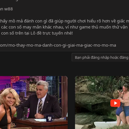
oản w88
ơ thấy mồ mả đánh con gì đã giúp người chơi hiểu rõ hơn về giấc
và các con số may mắn khác nhau, ví như game thủ muốn thử vận
con số trên tại
Lô đề trực tuyến
nhé!
.com/mo-thay-mo-ma-danh-con-gi-giai-ma-giac-mo-mo-ma
Bạn phải đăng nhập hoặc đăng 