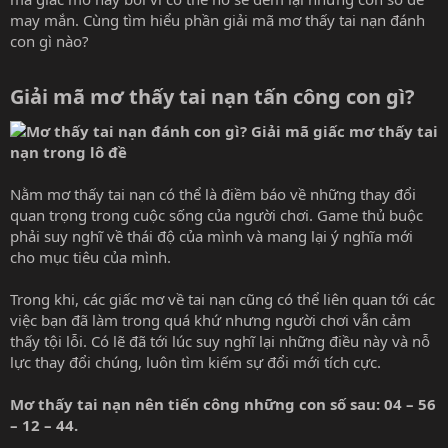
may mắn. Cùng tìm hiểu phần giải mã mơ thấy tai nạn đánh
con gì nào?
Giải mã mơ thấy tai nạn tấn công con gì?
Nằm mơ thấy tai nạn có thể là điềm báo về những thay đổi
quan trọng trong cuộc sống của người chơi. Game thủ buộc
phải suy nghĩ về thái độ của mình và mang lại ý nghĩa mới
cho mục tiêu của mình.
Trong khi, các giấc mơ về tai nạn cũng có thể liên quan tới các
việc bạn đã làm trong quá khứ nhưng người chơi vẫn cảm
thấy tội lỗi. Có lẽ đã tới lúc suy nghĩ lại những điều này và nỗ
lực thay đổi chúng, luôn tìm kiếm sự đổi mới tích cực.
Mơ thấy tai nạn nên tiến công những con số sau: 04 – 56
– 12 – 44.