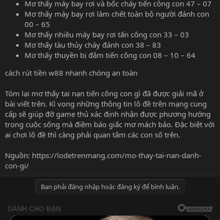
Mơ thấy máy bay rơi và bốc cháy tiến công con 47 – 07
Mơ thấy máy bay rơi làm chết toàn bộ người đánh con
00 – 65
Mơ thấy nhiều máy bay rơi tấn công con 33 – 03
Mơ thấy tàu thủy cháy đánh con 38 – 83
Mơ thấy thuyền bị đắm tiến công con 08 – 10 – 64
cách rút tiền w88
nhanh chóng an toàn
Tóm lại mơ thấy tai nạn tiến công con gì đã được giải mã ở
bài viết trên. Kì vọng những thông tin
lô đề trên mạng
cung
cấp sẽ giúp đỡ game thủ xác định nhận được phương hướng
trong cuộc sống mà điềm báo giấc mơ mách bảo. Đặc biệt với
ai chơi lô đề thì càng phải quan tâm các con số trên.
Nguồn:
https://lodetrenmang.com/mo-thay-tai-nan-danh-
con-gi/
Bạn phải đăng nhập hoặc đăng ký để bình luận.