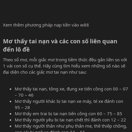
Xem thêm
phương pháp nạp tiền vào w88
Mơ thấy tai nạn và các con số liên quan
đến lô đề
Theo sổ mơ, mỗi giấc mơ trong tiềm thức đều gắn liền so với
1 vài con số cụ thể. Hãy cùng tìm hiểu xem những số nào sẽ
đại diện cho các giấc mơ tai nạn như sau:
Mơ thấy tai nạn, tông xe, đụng xe tiến công con 00 – 07
– 70 – 46
Mơ thấy người khác bị tai nạn xe máy, té xe đánh con
95 – 28
Mơ thấy em trai bị tai nạn tiến công con 60 – 75 – 85
Mơ thấy người yêu bị tai nạn chết thì đánh con 12 – 22
Mơ thấy người thân như phụ thân mẹ, thê thiếp chồng,
con cái bị ngã xe đánh con 34 – 66