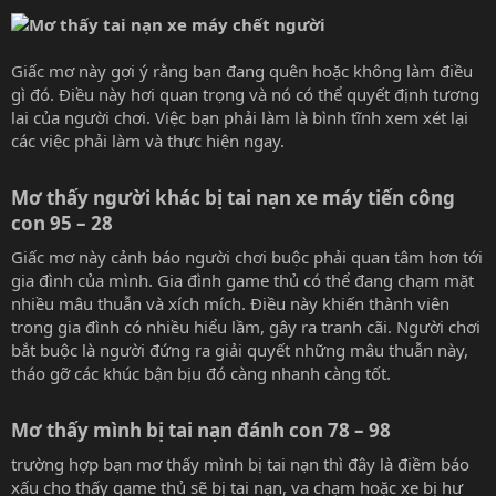
Giấc mơ này gợi ý rằng bạn đang quên hoặc không làm điều
gì đó. Điều này hơi quan trọng và nó có thể quyết định tương
lai của người chơi. Việc bạn phải làm là bình tĩnh xem xét lại
các việc phải làm và thực hiện ngay.
Mơ thấy người khác bị tai nạn xe máy tiến công
con 95 – 28
Giấc mơ này cảnh báo người chơi buộc phải quan tâm hơn tới
gia đình của mình. Gia đình game thủ có thể đang chạm mặt
nhiều mâu thuẫn và xích mích. Điều này khiến thành viên
trong gia đình có nhiều hiểu lầm, gây ra tranh cãi. Người chơi
bắt buộc là người đứng ra giải quyết những mâu thuẫn này,
tháo gỡ các khúc bận bịu đó càng nhanh càng tốt.
Mơ thấy mình bị tai nạn đánh con 78 – 98
trường hợp bạn mơ thấy mình bị tai nạn thì đây là điềm báo
xấu cho thấy game thủ sẽ bị tai nạn, va chạm hoặc xe bị hư