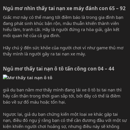
Ngủ mơ nhìn thấy tai nạn xe máy đánh con 65 – 92
Giấc mơ này có thể mang tới điềm báo là trong gia đình bạn
đang phát sinh khúc bận rộn, mâu thuẫn khiến thành viên
hiểu lầm, tranh cãi. Hãy là người đứng ra hòa giải, gắn kết
mối quan hệ của cả gia đình.
Hãy chú ý đến sức khỏe của người chơi ví như game thủ mơ
thấy mình là người gây ra tai nạn xe máy.
Ngủ mơ thấy tai nạn ô tô tấn công con 04 – 44
giả dụ bạn nằm mơ thấy mình đang lái xe ô tô bị tai nạn thì
hãy cẩn thận trong thời gian sắp tới, bởi đây có thể là điềm
báo về sự đổ máu hoặc tổn hại.
Ngược lại, giả dụ bạn chứng kiến một loại xe khác gặp tai
nạn, điều đó ngụ ý rằng bạn có thể cần đương đầu với một sự
kiện khiến người chơi hoảng sợ, nhưng điều này sẽ không