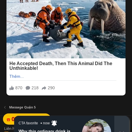
Massage Quận 5
078.449.1111
☎️
Tiếng Việt (VN)
Liên hệ
Quy định và Nội quy
Privacy policy
Trợ giúp
Trang chủ