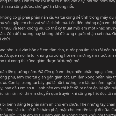
ường thì nhậu xỉn trước rồi mới có hứng vào đây, nhưng hôm na
gì ăn sau cũng được, chứ giờ ăn không nổi.
 không có gì phải phàn nàn cả. Và tui cũng dễ tính trong mấy dụ 
chủ yếu gặp em cho vui vẻ là chính mà. Lên đến phòng gặp em th
1m60 và teen không ak. Có thể kỹ thuật mỗi em một khác nhưng
tắn. Còn dễ thương hay không thì để từng người nhận xét nha. Gu
ị chửi
ong bồn. Tui vào bồn để em tắm cho, nước pha ấm sẵn rồi nên ở 
 ra. Ak quên nói là tui không có xông hơi nên mới ngâm nước ấm
cho tui xong thì cũng giảm được 30% mệt mỏi.
goãn lên giường nằm. Đã đến giờ em thực hiện phần ngoại công,
ông phu, làm cho tui giãn gân giãn cốt. Em làm xong phần này t
i. Còn lại trong tui bây giờ là nội thương, em lật tui nằm ngửa 
y, ban đầu em sợ tui lạnh nên em cởi hết đồ ra nằm áp lại gần tu
ầu rân rân rồi thì em chuyển qua truyền khí công ép hết độc tố ra
 là bị bệnh đáng lẽ phải nằm im cho em chữa. Thế nhưng tay chân
 đến sông sâu tui cứ thế khám phá, mặc cho em rên la gì đi nữa. C
 thỏa sức. Có lẽ em sợ tui nằm yên sẽ không chữa khỏi nội thươ