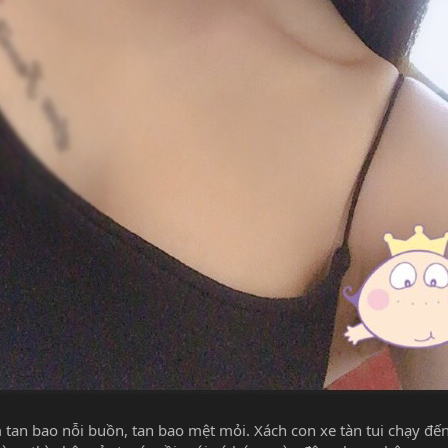
tan bao nỗi buồn, tan bao mệt mỏi. Xách con xe tàn tui chạy đến