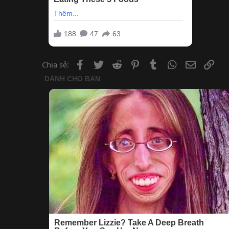
Facebook
Twitter
Reddit
Pinterest
Tumblr
WhatsApp
Email
Lin
Chia sẻ: