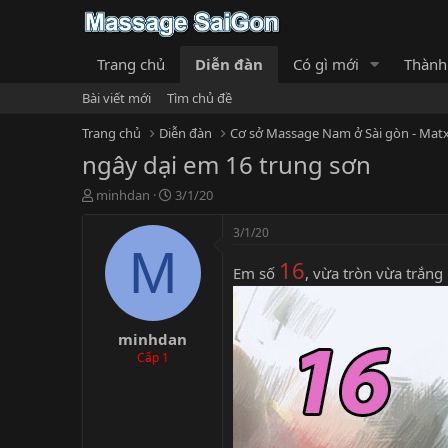
Trang chủ
Diễn đàn
Có gì mới
Thành
Bài viết mới
Tìm chủ đề
Trang chủ
Diễn đàn
Cơ sở Massage Nam ở Sài gòn - Matx
ngây dại em 16 trung sơn
T
N
minhdan
3/1/20
h
g
r
à
3/1/20
e
y
M
16
a
g
Em số
, vừa tròn vừa trắng
d
ử
s
i
t
minhdan
a
r
Cấp 1
t
e
r