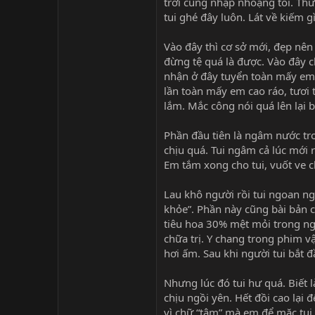
trời cũng nhập nhoạng tối. Th
tui ghé đây luôn. Lát về kiếm 
Vào đây thì cơ sở mới, đẹp nên
đừng tệ quá là được. Vào đây 
nhận ở đây tuyển toàn mấy em 
lần toàn mấy em cao ráo, tươi 
lắm. Mắc công nói quá lên lại b
Phần đầu tiên là ngâm nước tr
chịu quá. Tui ngâm cả lúc mới
Em tắm xong cho tui, vuốt ve 
Lau khô người rồi tui ngoan n
khỏe”. Phần này cũng bài bản c
tiêu hoa 30% mệt mỏi trong ngườ
chữa trị. Y chang trong phim vậ
hơi ấm. Sau khi người tui bắt đ
Nhưng lúc đó tui hư quá. Biết
chịu ngồi yên. Hết đồi cao lại
vì chữ “tâm” mà em để mặc tui