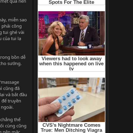
y mệt quá nên
này, miễn sao
ì phải công
 tui ghé vài
 của tui lạ
trong bồn dễ
 cho sướng.
 “massage
hì cũng đã
lại và bắt đầu
i để truyền
 ngoài.
 chẳng thể
uối cùng cũng
ng nên mặc