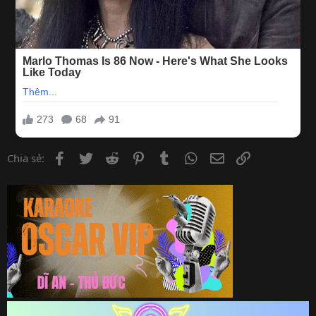
Facebook
Twitter
Reddit
Pinterest
Tumblr
WhatsApp
Email
Link
Chia sẻ: