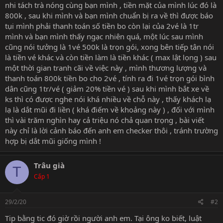
nhi tách trà nóng cùng bạn mình , tiền mặt của mình lúc đó là
800k , sau khi mình và bạn mình chuẩn bị ra về thì được báo
tụi mình phải thanh toán số tiền bo còn lại của 2vé là 1tr
mình và bạn mình thấy ngạc nhiên quá, một lúc sau mình
cũng nói tưởng là 1vé 500k là trọn gói, xong bên tiếp tân nói
là tiền vé khác và còn tiền làm là tiền khác ( max lật lọng ) sau
một thời gian tranh cãi về việc này , mình thương lượng và
thanh toán 800k tiền bo cho 2vé , tính ra đi 1vé trọn gói bình
dân cũng 1tr/vé ( giảm 20% tiền vé ) sau khi mình bắt xe về
ks thì có được nghe nói khá nhiều về chỗ này , thấy khách lạ
lạ là dắt mũi đi liền ( khá điếm về khoảng này ) , đối với mình
thì vài trăm nghìn hay cả triệu nó chả quan trọng , bài viết
này chỉ là lời cảnh báo đến anh em checker thôi , tránh trường
hợp bị dắt mũi giống mình !
Trâu già
T
Cấp 1
29/2/20
#2
Tip bằng tic đó giờ rồi người anh em. Tại ông ko biết, luật