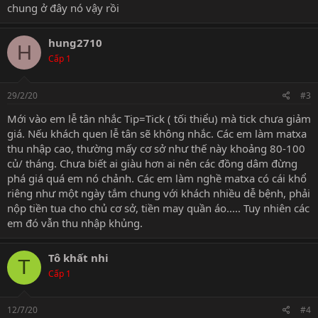
chung ở đây nó vậy rồi
hung2710
H
Cấp 1
29/2/20
#3
Mới vào em lễ tân nhắc Tip=Tick ( tối thiểu) mà tick chưa giảm
giá. Nếu khách quen lễ tân sẽ không nhắc. Các em làm matxa
thu nhập cao, thường mấy cơ sở như thế này khoảng 80-100
củ/ tháng. Chưa biết ai giàu hơn ai nên các đồng dâm đừng
phá giá quá em nó chảnh. Các em làm nghề matxa có cái khổ
riêng như một ngày tắm chung với khách nhiều dễ bệnh, phải
nộp tiền tua cho chủ cơ sở, tiền may quần áo..... Tuy nhiên các
em đó vẫn thu nhập khủng.
Tô khất nhi
T
Cấp 1
12/7/20
#4