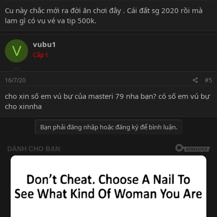
Cu này chắc mới ra đời ăn chơi đây . Cái đất sg 2020 rồi mà
lam gì có vụ vé va tip 500k.
vubu1
V
Cấp 1
16/7/20
#5
cho xin số em vú bự của masteri 79 nha bạn? có số em vú bự
cho xinnha
Bạn phải đăng nhập hoặc đăng ký để bình luận.