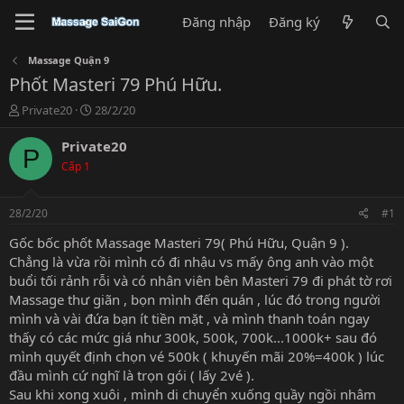
Đăng nhập
Đăng ký
Massage Quận 9
Phốt Masteri 79 Phú Hữu.
T
N
Private20
28/2/20
h
g
r
à
Private20
P
e
y
Cấp 1
a
g
d
ử
s
i
28/2/20
#1
t
a
Gốc bốc phốt Massage Masteri 79( Phú Hữu, Quận 9 ).
r
Chẳng là vừa rồi mình có đi nhậu vs mấy ông anh vào một
t
buổi tối rảnh rỗi và có nhân viên bên Masteri 79 đi phát tờ rơi
e
Massage thư giãn , bọn mình đến quán , lúc đó trong người
r
mình và vài đứa bạn ít tiền mặt , và mình thanh toán ngay
thấy có các mức giá như 300k, 500k, 700k...1000k+ sau đó
mình quyết định chọn vé 500k ( khuyến mãi 20%=400k ) lúc
đầu mình cứ nghĩ là trọn gói ( lấy 2vé ).
Sau khi xong xuôi , mình di chuyển xuống quầy ngồi nhâm