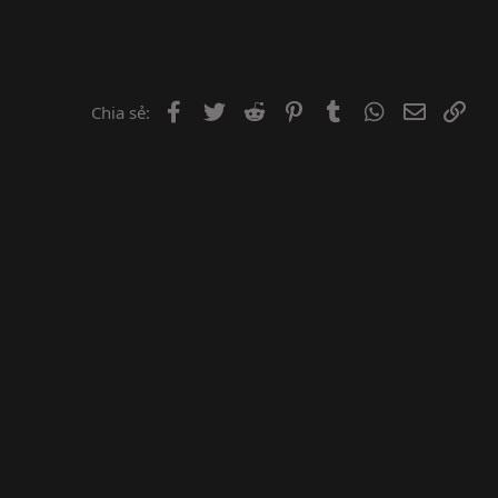
Facebook
Twitter
Reddit
Pinterest
Tumblr
WhatsApp
Email
Lin
Chia sẻ: