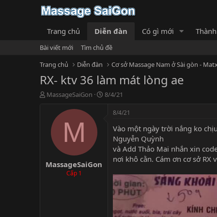
Trang chủ
Diễn đàn
Có gì mới
Thành
Bài viết mới
Tìm chủ đề
Trang chủ
Diễn đàn
Cơ sở Massage Nam ở Sài gòn - Matx
RX- ktv 36 làm mát lòng ae
T
N
MassageSaiGon
8/4/21
h
g
r
à
8/4/21
e
y
M
Vào một ngày trời nắng ko chị
a
g
d
ử
Nguyễn Quỳnh
s
i
và Add Thảo Mai nhắn xin code t
t
nơi khô cằn. Cám ơn cơ sở RX v
MassageSaiGon
a
r
Cấp 1
t
e
r