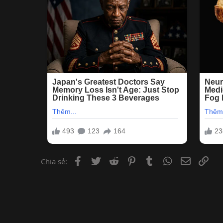
Facebook
Twitter
Reddit
Pinterest
Tumblr
WhatsApp
Email
Lin
Chia sẻ: