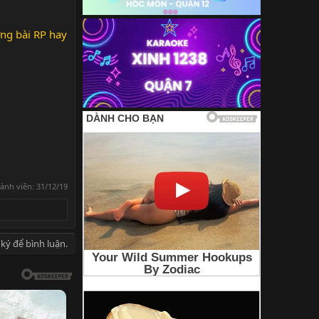
ng bài RP hay
hành viên:
31/12/19
ký để bình luận.