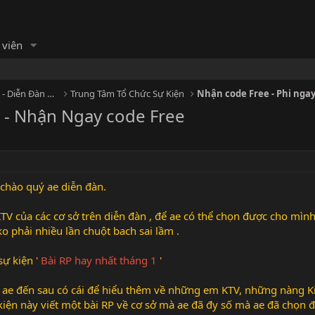
 viên
HỘI MASSAGE - Cộng đồng Massage - Diễn Đàn Matxa
Trung Tâm Tổ Chức Sự Kiện
Nhận code Free - Phi ngay
1 - Nhận Ngay code Free
 chào quý ae diễn đàn.
KTV của các cơ sở trên diễn đàn , để ae có thể chọn được cho mìn
o phải nhiều lần chuột bach sai lầm .
sự kiện '
Bài RP hay nhất tháng 1
'
ae đến sau có cái để hiểu thêm về những em KTV, những nàng Ki
 kiện này viết một bài RP về cơ sở mà ae đã đy số mà ae đã chọn đ