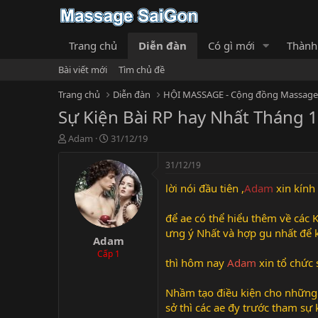
Trang chủ
Diễn đàn
Có gì mới
Thành
Bài viết mới
Tìm chủ đề
Trang chủ
Diễn đàn
Sự Kiện Bài RP hay Nhất Tháng 
T
N
Adam
31/12/19
h
g
r
à
31/12/19
e
y
lời nói đầu tiên ,
Adam
xin kính
a
g
d
ử
s
i
để ae có thể hiểu thêm về các 
t
ưng ý Nhất và hợp gu nhất để k
Adam
a
r
Cấp 1
thì hôm nay
Adam
xin tổ chức 
t
e
r
Nhầm tạo điều kiện cho những 
sở thì các ae đy trước tham sự