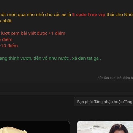
!
một món quà nho nhỏ cho các ae là
5 code free vip
thái cho Nhữ
u nhất
 lượt xem bài viết được +1 điểm
5 điểm
 +10 điểm
g thịnh vượn, tiền vô như nước , xả đạn tẹt ga .
Sửa lần cuối bởi điều 
Bạn phải đăng nhập hoặc đăng 