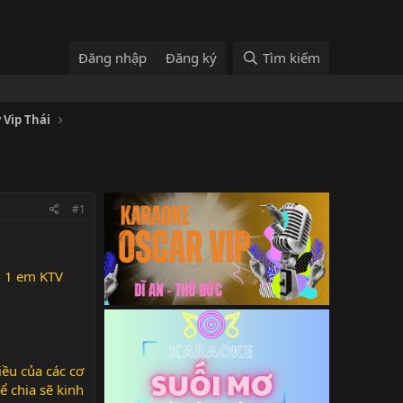
Đăng nhập
Đăng ký
Tìm kiếm
 Vip Thái
#1
h 1 em KTV
ều của các cơ
ể chia sẽ kinh