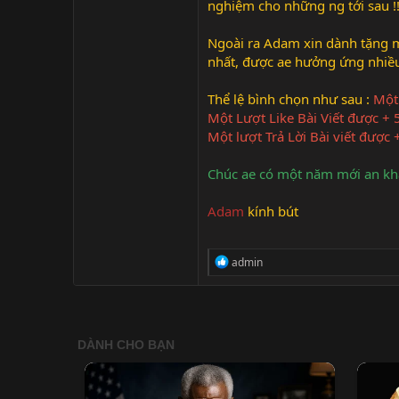
nghiệm cho những ng tới sau !
Ngoài ra Adam xin dành tặng 
nhất, được ae hưởng ứng nhiề
Thể lệ bình chọn như sau :
Một
Một Lượt Like Bài Viết được + 
Một lượt Trả Lời Bài viết được
Chúc ae có một năm mới an khan
Adam
kính bút
R
admin
e
a
c
t
i
o
n
s
: