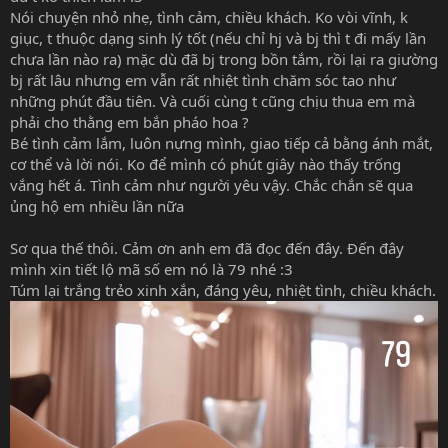
Nói chuyện nhỏ nhẹ, tình cảm, chiều khách. Ko vòi vĩnh, k
giục, t thuộc dạng sinh lý tốt (nếu chỉ hj và bj thì t đi mấy lần
chưa lần nào ra) mặc dù đã bj trong bồn tắm, rồi lại ra giường
bj rất lâu nhưng em vẫn rất nhiệt tình chăm sóc tao như
những phút đầu tiên. Và cuối cùng t cũng chịu thua em mà
phải cho thằng em bắn pháo hoa ?
Bé tình cảm lắm, luôn nựng mình, giao tiếp cả bằng ánh mắt,
cơ thể và lời nói. Ko để mình có phút giây nào thấy trống
vắng hết á. Tình cảm như người yêu vậy. Chắc chắn sẽ qua
ủng hộ em nhiều lần nữa
Sơ qua thế thôi. Cảm ơn anh em đã đọc đến đây. Đến đây
mình xin tiết lộ mã số em nó là 79 nhé :3
Túm lại trắng trẻo xinh xắn, đáng yêu, nhiệt tình, chiều khách.