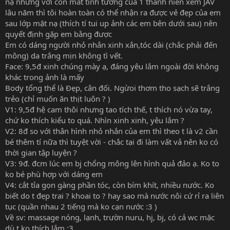
nạ nhưng vơi con mắt tinh tường của 1 thanh niên xem JAV
lâu năm thì tôi hoàn toàn có thể nhận ra được vẻ đẹp của em
sau lớp mặt nạ (thích tí tui up ảnh các em bên dưới sau) nên
quyết định gặp em bằng được
Em có dáng người nhỏ nhắn xinh xắn,tóc dài (chắc phải đến
mông) da trắng mịn không tì vết.
Face: 9,5đ xinh chúng mày ạ, đáng yêu lắm ngoài đời không
khác trong ảnh là mấy
Body tổng thể là Đẹp, cân đối. Ngừoi thơm tho sạch sẽ trắng
trẻo (chỉ muốn ăn thịt luôn ? )
V1: 9,5đ hệ cam thôi nhưng tao tích thế, t thích nó vừa tay,
chứ ko thích kiểu to quá. Nhìn xinh xinh, yêu lắm ?
V2: 8đ so với thân hình nhỏ nhắn của em thì theo t là v2 cần
bé thêm tí nữa thì tuyệt vời - chắc tại đi làm vất vả nên ko có
thời gian tập luyện ?
V3: 9đ. đcm lúc em bj chổng mông lên hình quả đảo ạ. Ko to
ko bé phù hợp với dáng em
V4: cắt tỉa gọn gàng phần tóc, còn bím khít, nhiều nước. Ko
biết do t đẹp trai ? khoai to ? hay sao mà nước nôi cứ rỉ ra liên
tục (quần nhau 2 tiếng mà ko cạn nước :3 )
Về sv: massage nóng, lạnh, trườn nuru, hj, bj, có cả wc mặc
dù t ko thích lắm :3