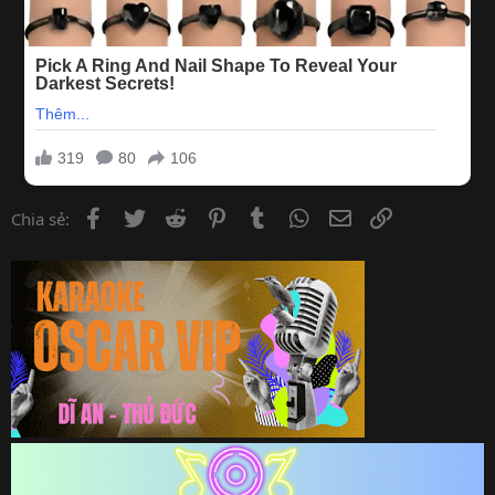
Facebook
Twitter
Reddit
Pinterest
Tumblr
WhatsApp
Email
Link
Chia sẻ: