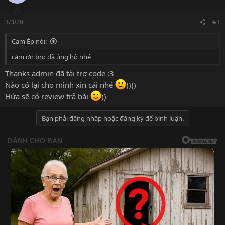
o
n
s
3/3/20
#3
:
Cam Ép nói:
cảm ơn bro đã ủng hộ nhé
Thanks admin đã tài trợ code :3
Nào có lại cho mình xin cái nhé
))))
Hứa sẽ có review trả bài
))
Bạn phải đăng nhập hoặc đăng ký để bình luận.