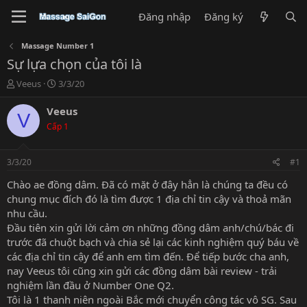
Đăng nhập
Đăng ký
Massage Number 1
Sự lựa chọn của tôi là
T
N
Veeus
3/3/20
h
g
r
à
Veeus
V
e
y
Cấp 1
a
g
d
ử
s
i
3/3/20
#1
t
a
Chào ae đồng dâm. Đã có mặt ở đây hẳn là chúng ta đều có
r
chung mục đích đó là tìm được 1 địa chỉ tin cậy và thoả mãn
t
nhu cầu.
e
Đầu tiên xin gửi lời cảm ơn những đồng dâm anh/chú/bác đi
r
trước đã chuột bạch và chia sẻ lại các kinh nghiệm quý báu về
các địa chỉ tin cậy để anh em tìm đến. Để tiếp bước cha anh,
nay Veeus tôi cũng xin gửi các đồng dâm bài review - trải
nghiệm lần đầu ở Number One Q2.
Tôi là 1 thanh niên ngoài Bắc mới chuyển công tác vô SG. Sau