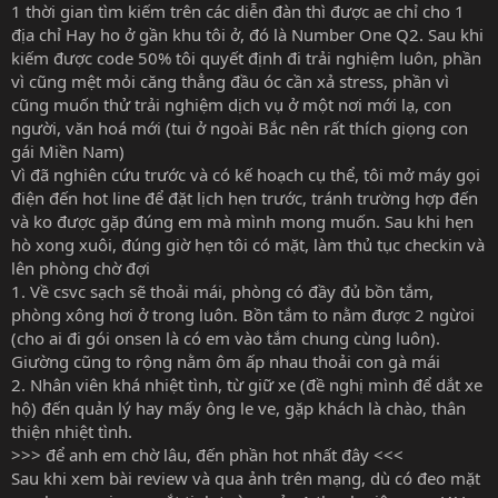
1 thời gian tìm kiếm trên các diễn đàn thì được ae chỉ cho 1
địa chỉ Hay ho ở gần khu tôi ở, đó là Number One Q2. Sau khi
kiếm được code 50% tôi quyết định đi trải nghiệm luôn, phần
vì cũng mệt mỏi căng thẳng đầu óc cần xả stress, phần vì
cũng muốn thử trải nghiệm dịch vụ ở một nơi mới lạ, con
người, văn hoá mới (tui ở ngoài Bắc nên rất thích giọng con
gái Miền Nam)
Vì đã nghiên cứu trước và có kế hoạch cụ thể, tôi mở máy gọi
điện đến hot line để đặt lịch hẹn trước, tránh trường hợp đến
và ko được gặp đúng em mà mình mong muốn. Sau khi hẹn
hò xong xuôi, đúng giờ hẹn tôi có mặt, làm thủ tục checkin và
lên phòng chờ đợi
1. Về csvc sạch sẽ thoải mái, phòng có đầy đủ bồn tắm,
phòng xông hơi ở trong luôn. Bồn tắm to nằm được 2 ngừoi
(cho ai đi gói onsen là có em vào tắm chung cùng luôn).
Giường cũng to rộng nằm ôm ấp nhau thoải con gà mái
2. Nhân viên khá nhiệt tình, từ giữ xe (đề nghị mình để dắt xe
hộ) đến quản lý hay mấy ông le ve, gặp khách là chào, thân
thiện nhiệt tình.
>>> để anh em chờ lâu, đến phần hot nhất đây <<<
Sau khi xem bài review và qua ảnh trên mạng, dù có đeo mặt