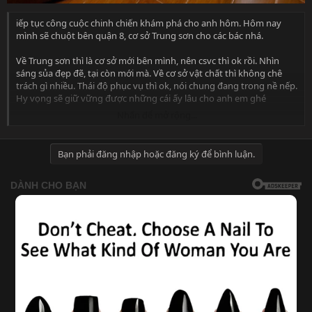
iếp tục công cuộc chinh chiến khám phá cho anh hôm. Hôm nay
mình sẽ chuột bên quận 8, cơ sở Trung sơn cho các bác nhá.
Về Trung sơn thì là cơ sở mới bên mình, nên csvc thì ok rồi. Nhìn
sáng sủa đẹp đẽ, tại còn mới mà. Về cơ sở vật chất thì không chê
trách gì nhiều. Thái độ phục vụ thì ok, nói chung đang trong nề nếp.
Hy vọng sẽ giữ vững được những cái ấy lâu cho anh em ghé
Nhấn để mở rộng...
Vào phòng đợi em bước vào mà lòng cứ nghĩ vẩn vơ. Công chúa là
của hoàng tử, điêu thuyền là của lã bố… đêm nay ai là của mình ta.
Chả nhẽ trúng hà mã, cá sấu. Không không không phải. Đang định
Bạn phải đăng nhập hoặc đăng ký để bình luận.
bụng vậy thì em cũng gõ cửa rồi bước vào. Mình đứng hình sau khi
nhìn thấy em. Không phải quá đẹp nhưng lại có nét kiêu sa.
Đời trai từ bụi trần phong sương đã thấm vai
Ngại chi niềm nhọc nhằn bao gian khó hiểm nguy
Mà sao vẫn ngập ngừng trước ánh mắt kiêu sa
Thiêu rụi con tim đã hóa đá
Chỉ mỗi anh mắt ấy thôi cũng đủ thiêu rụi con tim đã chai sạn bấy
lâu. Bao kỷ niệm chinh chiến xưa kia ùa về. Và trở về với thực tại là