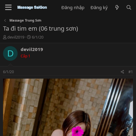
Đăng nhập
Đăng ký
Massage Trung Sơn
Ta đi tim em (06 trung sơn)
T
N
devil2019
6/1/20
h
g
r
à
devil2019
D
e
y
Cấp 1
a
g
d
ử
s
i
6/1/20
#1
t
a
r
t
e
r