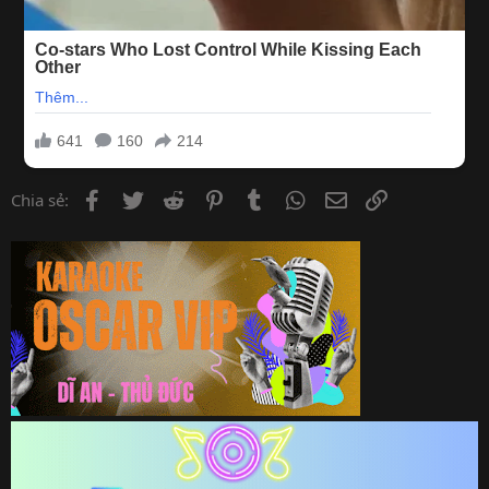
Facebook
Twitter
Reddit
Pinterest
Tumblr
WhatsApp
Email
Link
Chia sẻ: