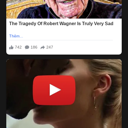
Dương thất thủ hoàn toàn. Mình bó tay chịu trói, mặc em làm gì thì
làm. Mình lúc ấy chỉ nằm thở hổn hểnh.
Em lau người mình nhẹ nhàng rồi quay lại nằm chung với mình ca
lúc nữa, khi mình chủ động xuống em mới xuống theo. Gặp gỡ
chưa được bao lâu mà phải nói lời tạm biệt. Hẹn em tái ngộ lần sau
vậy.
Vạn sự tùy
Duyên.