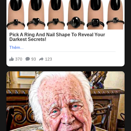
em. Đêm nay trận mình lại được tái diễn trận chiến hào hùng thời
xa xưa. Cũng đã bao ngày tinh lực được dồn lại chỉ chờ trực hôm
nay cho sung mãn mà xông trận.
Trận đầu là ở trong bồn. Em quần mình hết cả 10 phút, không phải
tắm không mà 10p đâu nha. Em làm cho mình chết không được,
sống không xong. Đến nỗi khi mình lên tiếng buông tha mới chịu
thả cho mình lên giường ah.
Trận thứ 2 là ở trên giường lúc nằm xấp. Em hết lấy ngực tung
hoàng lại lấy lưỡi tấn công những chỗ trọng điểm. Và bất ngờ nhất
là màn xọc tay xuống dưới để vuốt cho thằng em ngược lên. Xém
nữa mình đã phải chịu thất thủ ngay tại trận 2. Nhưng em bỗng
nhiên dừng lại.
Có lẽ em cũng hiểu ý mình và cũng muốn chiều mình thêm chút
nữa nên xoay người mình nằm ngửa lại để đánh trận cuối cùng.
Mình hiểu một trận chiến ác liệt sẽ tới nữa rồi. Em lấy tay vuốt ve
kích thích thằng nhỏ. Còn mình cũng tranh thủ phản công. Mình
công kích đến đâu em nhường mình đến đó chứ không hề phảng
kháng gì. Còn mình cũng biết em nhường nhịn vậy để chút nữa
tính hết vào 1 lần cho mình. Quyết chuyện sống mái đây mà. Và sau
màn mình phản kích khắp nơi thì cũng tới em chốt hạ trận chiến
bằng màn BJ mãnh liệt. Và kết cục vẫn như dự đoán. Thành Tương